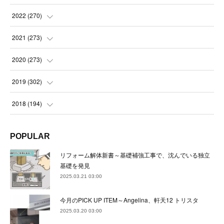
(
21
)
(
22
)
(
22
)
2022
(
270
)
(
23
)
(
23
)
(
23
)
2021
(
273
)
(
22
)
(
23
)
(
23
)
(
24
)
2020
(
273
)
(
23
)
(
21
)
(
22
)
(
23
)
(
24
)
2019
(
302
)
(
24
)
(
24
)
(
23
)
(
22
)
(
22
)
(
23
)
2018
(
194
)
(
21
)
(
22
)
(
24
)
(
23
)
(
23
)
(
21
)
(
19
)
POPULAR
(
24
)
(
23
)
(
22
)
(
23
)
(
23
)
(
26
)
(
18
)
リフォーム解体新書～基礎補強工事で、沈んでいる独立
(
22
)
(
24
)
(
23
)
(
23
)
(
22
)
基礎を発見
(
22
)
(
17
)
2025.03.21 03:00
(
22
)
(
21
)
(
23
)
(
23
)
(
24
)
(
21
)
(
32
)
今月のPICK UP ITEM～Angelina、軒天12 トリスタ
(
22
)
(
24
)
(
22
)
(
22
)
(
24
)
(
27
)
(
36
)
2025.03.20 03:00
(
25
)