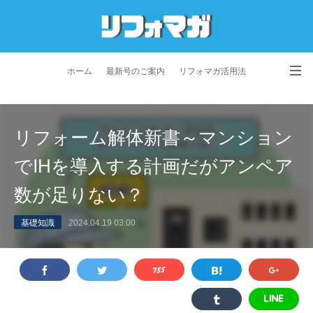
ホーム
最新号のご案内
リフォマガ活用法
お問い合わせ
よくあるご質問
特定商取引法に基づく表記
リフォーム解体新書～マンション
プライバシーポリシー
利用規約
会社概要
でIHを導入する計画だがアンペア
数が足りない？
基礎知識
2024.04.19 03:00