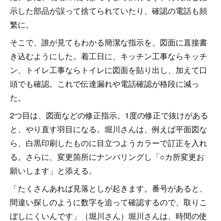
示した部品が誤って捨てられていたり、確認の電話も頻
繁に。
そこで、誰が見てもわかる簡潔な指示を、図面に直接書
き込むようにした。着工日に、キッチン工事ならキッチ
ン、トイレ工事ならトイレに図面を貼り出し、加えて口
頭でも確認。これで伝達漏れや電話確認が格段に減っ
た。
2つ目は、図面などの修正指示。1度の修正で抜けがある
と、やり直す羽目になる。堀川さんは、例えば平面図な
ら、白黒印刷したものに目立つようカラーで訂正を入れ
る。さらに、変更箇所にナンバリングし「○カ所変更お
願いします」と添える。
「たくさんあれば見落としが起きます。番号があると、
間違い探しのように数字を追って確認するので、取りこ
ぼしにくいんです」（堀川さん）堀川さんは、時間の使