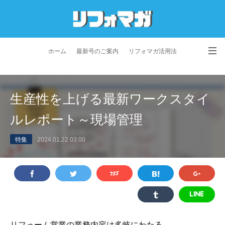
ホーム
最新号のご案内
リフォマガ活用法
お問い合わせ
よくあるご質問
特定商取引法に基づく表記
生産性を上げる最新ワークスタイ
プライバシーポリシー
利用規約
会社概要
ルレポート～現場管理
特集
2024.01.22 03:00
リフォーム営業の業務内容は多岐にわたる。