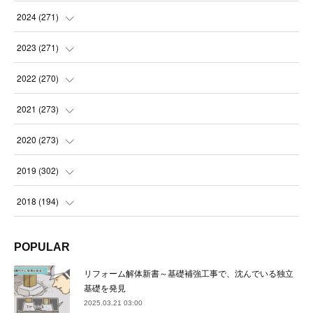
(
14
)
2024
(
271
)
(
21
)
(
21
)
2023
(
271
)
(
21
)
(
22
)
(
22
)
2022
(
270
)
(
23
)
(
23
)
(
23
)
2021
(
273
)
(
22
)
(
23
)
(
23
)
(
24
)
2020
(
273
)
(
23
)
(
21
)
(
22
)
(
23
)
(
24
)
2019
(
302
)
(
24
)
(
24
)
(
23
)
(
22
)
(
22
)
(
23
)
2018
(
194
)
(
21
)
(
22
)
(
24
)
(
23
)
(
23
)
(
21
)
(
19
)
POPULAR
(
24
)
(
23
)
(
22
)
(
23
)
(
23
)
(
26
)
(
18
)
リフォーム解体新書～基礎補強工事で、沈んでいる独立
(
22
)
(
24
)
(
23
)
(
23
)
(
22
)
基礎を発見
(
22
)
(
17
)
2025.03.21 03:00
(
22
)
(
21
)