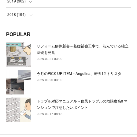
(
24
)
2019
(
302
)
(
24
)
(
24
)
(
23
)
(
22
)
(
22
)
(
23
)
2018
(
194
)
(
21
)
(
22
)
(
24
)
(
23
)
(
23
)
(
21
)
(
19
)
POPULAR
(
24
)
(
23
)
(
22
)
(
23
)
(
23
)
(
26
)
(
18
)
リフォーム解体新書～基礎補強工事で、沈んでいる独立
(
22
)
(
24
)
(
23
)
(
23
)
(
22
)
基礎を発見
(
22
)
(
17
)
2025.03.21 03:00
(
22
)
(
21
)
(
23
)
(
23
)
(
24
)
(
21
)
(
32
)
今月のPICK UP ITEM～Angelina、軒天12 トリスタ
(
22
)
(
24
)
(
22
)
(
22
)
(
24
)
(
27
)
(
36
)
2025.03.20 03:00
(
25
)
(
21
)
(
24
)
(
23
)
(
23
)
(
22
)
(
30
)
トラブル対応マニュアル～住民トラブルの危険度高!! マ
(
23
)
(
21
)
(
24
)
(
21
)
(
33
)
(
34
)
ンションで注意したいポイント
(
20
)
2025.03.17 08:13
(
21
)
(
22
)
(
28
)
(
8
)
(
22
)
(
21
)
(
31
)