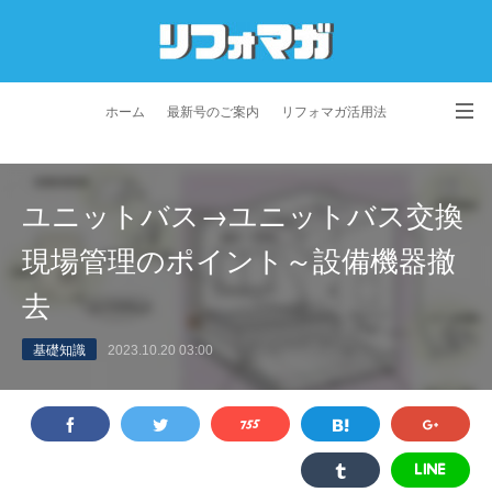
ホーム
最新号のご案内
リフォマガ活用法
お問い合わせ
よくあるご質問
特定商取引法に基づく表記
ユニットバス→ユニットバス交換
プライバシーポリシー
利用規約
会社概要
現場管理のポイント～設備機器撤
去
基礎知識
2023.10.20 03:00