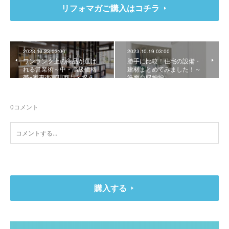
リフォマガご購入はコチラ
2023.10.23 03:00
2023.10.19 03:00
ワンランク上の商品が選ば
勝手に比較！住宅の設備・
れる営業術～中・高級価格
建材まとめてみました！～
帯=家事楽実現商品と捉え…
洗面台収納編
0
コメント
購入する