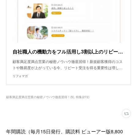
自社職人の機動力をフル活用し3割以上のリピート・紹介率をキープ
顧客満足度満点営業の秘密ノウハウ徹底習得！新規顧客獲得のコス
トや難易度が上がっている今、リピート受注を得る重要性は増し…
リフォマガ
顧客満足度満点営業の秘密ノウハウ徹底習得！
(
5
)
特集
(
272
)
年間購読（毎月15日発行、購読料 ビューアー版8,800