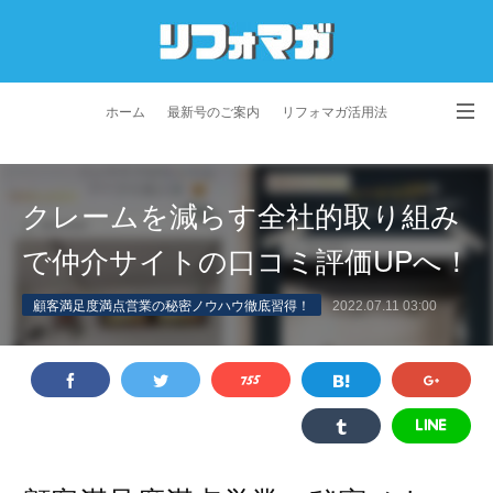
ホーム
最新号のご案内
リフォマガ活用法
お問い合わせ
よくあるご質問
特定商取引法に基づく表記
クレームを減らす全社的取り組み
プライバシーポリシー
利用規約
会社概要
で仲介サイトの口コミ評価UPへ！
顧客満足度満点営業の秘密ノウハウ徹底習得！
2022.07.11 03:00