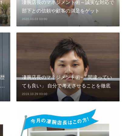
1
凄腕店長のマネジメント術～誠実な対応で
…
部下との信頼や顧客の満足をゲット
2020.03.03 03:00
歴
凄腕店長のマネジメント術~「間違ってい
…
ても良い」 自分で考えさせることを徹底
2019.10.29 03:00