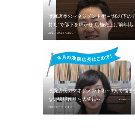
凄腕店長のマネジメント術～“縁の下の
持ち”で部下を輝かせ 店舗売上げ前年比
2019.10.15 03:00
凄腕店長のマネジメント術～1人で悩ま
ない環境作りを大切に～
2019.07.30 03:00