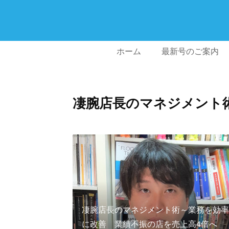
ホーム
最新号のご案内
凄腕店長のマネジメント
凄腕店長のマネジメント術～業務を効率
に改善 業績不振の店を売上高4倍へ