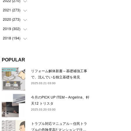
(
22
)
2022
(
270
(
22
)
)
(
23
)
(
23
)
2021
(
273
(
23
)
)
(
22
)
(
23
)
(
23
)
2020
(
273
(
24
)
)
(
23
)
(
21
)
(
22
)
(
23
)
2019
(
302
(
24
)
)
(
24
)
(
24
)
(
23
)
(
22
)
(
22
)
2018
(
194
(
23
)
)
(
21
)
(
22
)
(
24
)
(
23
)
(
23
)
(
21
)
(
19
)
(
24
)
(
23
)
(
22
)
(
23
)
(
23
)
(
26
)
(
18
)
POPULAR
(
22
)
(
24
)
(
23
)
(
23
)
(
22
)
(
22
)
(
17
)
リフォーム解体新書～基礎補強工事
(
22
)
(
21
)
(
23
)
(
23
)
(
24
)
(
21
)
(
32
)
で、沈んでいる独立基礎を発見
(
22
)
(
24
)
(
22
)
(
22
)
(
24
)
(
27
)
(
36
)
2025.03.21 03:00
(
25
)
(
21
)
(
24
)
(
23
)
(
23
)
(
22
)
(
30
)
今月のPICK UP ITEM～Angelina、軒
(
23
)
(
21
)
(
24
)
(
21
)
(
33
)
(
34
)
天12 トリスタ
(
20
)
(
21
)
(
22
)
(
28
)
2025.03.20 03:00
(
8
)
(
22
)
(
21
)
(
31
)
トラブル対応マニュアル～住民トラ
(
24
)
(
27
)
ブルの危険度高!! マンションで注…