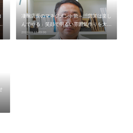
力
凄腕店長のマネジメント術～「営業は楽し
…
んでやる」笑顔で明るい雰囲気作りを大…
2019.09.17 03:00
せ