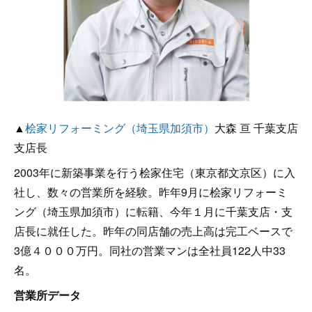
▲
桧家リフォーミング（埼玉県加須市）
大森 亘 千葉支店
支店長
2003年に新築事業を行う桧家住宅（東京都文京区）に入
社し、数々の営業所を経験。昨年9月に桧家リフォーミ
ング（埼玉県加須市）に転籍、今年１月に千葉支店・支
店長に就任した。昨年の同店舗の売上高は完工ベースで
3億４０００万円。同社の営業マンは全社員122人中33
名。
営業所データ