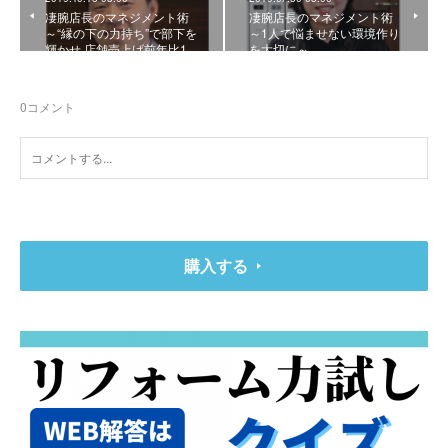
凄腕店長のマネジメント術
凄腕店長のマネジメント術
～“縁の下の力持ち”で部下を
～1人で悩ませない環境作り
輝かせ 店舗売上げ前年比1…
を大切に～
0
コメント
購入する