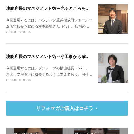
凄腕店長のマネジメント術～光るところを見つけて成長へ 不安取り除きのびのびと
今回登場するのは、ハウジング重兵衛成田ショールー
ム店で店長を務める杉本義弘さん（40）。店舗の…
2020.09.22 03:00
凄腕店長のマネジメント術～小工事から確実に自信につなげ成長へ
今回登場するのはメゾンレーブの横山社長（55）。
スタッフが着実に成長するように支えており、同社…
2020.05.12 03:00
リフォマガご購入はコチラ
2019.10.15 03:00
2019.07.30 03:00