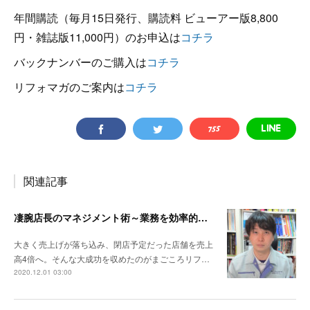
年間購読（毎月15日発行、購読料 ビューアー版8,800
円・雑誌版11,000円）のお申込は
コチラ
バックナンバーのご購入は
コチラ
リフォマガのご案内は
コチラ
関連記事
凄腕店長のマネジメント術～業務を効率的に改善 業績不振の店を売上高4倍へ
大きく売上げが落ち込み、閉店予定だった店舗を売上
高4倍へ。そんな大成功を収めたのがまごころリフ…
2020.12.01 03:00