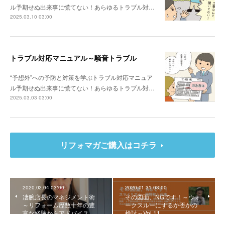
ル予期せぬ出来事に慌てない！あらゆるトラブル対…
2025.03.10 03:00
トラブル対応マニュアル～騒音トラブル
“予想外”への予防と対策を学ぶトラブル対応マニュア
ル予期せぬ出来事に慌てない！あらゆるトラブル対…
2025.03.03 03:00
リフォマガご購入はコチラ
2020.02.04 03:00
2020.01.31 03:00
凄腕店長のマネジメント術
その図面、NGです！～ウォ
～リフォーム歴数十年の豊
ークスルーにするか否かの
富な経験からアドバイス…
検討～Vol.11