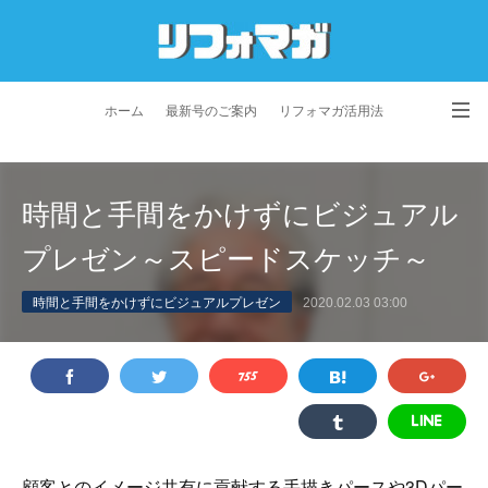
ホーム
最新号のご案内
リフォマガ活用法
お問い合わせ
よくあるご質問
特定商取引法に基づく表記
時間と手間をかけずにビジュアル
プライバシーポリシー
利用規約
会社概要
プレゼン～スピードスケッチ～
時間と手間をかけずにビジュアルプレゼン
2020.02.03 03:00
顧客とのイメージ共有に貢献する手描きパースや3Dパー