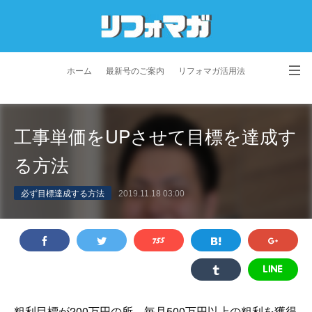
ホーム
最新号のご案内
リフォマガ活用法
お問い合わせ
よくあるご質問
特定商取引法に基づく表記
工事単価をUPさせて目標を達成す
プライバシーポリシー
利用規約
会社概要
る方法
必ず目標達成する方法
2019.11.18 03:00
粗利目標が200万円の所、毎月500万円以上の粗利を獲得