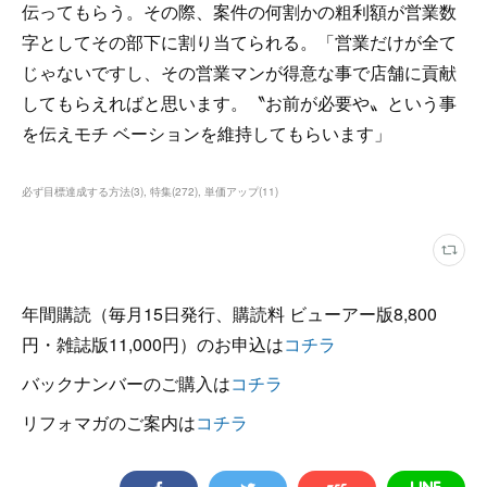
伝ってもらう。その際、案件の何割かの粗利額が営業数
字としてその部下に割り当てられる。「営業だけが全て
じゃないですし、その営業マンが得意な事で店舗に貢献
してもらえればと思います。〝お前が必要や〟という事
を伝えモチ ベーションを維持してもらいます」
必ず目標達成する方法
(
3
)
特集
(
272
)
単価アップ
(
11
)
年間購読（毎月15日発行、購読料 ビューアー版8,800
円・雑誌版11,000円）のお申込は
コチラ
バックナンバーのご購入は
コチラ
リフォマガのご案内は
コチラ