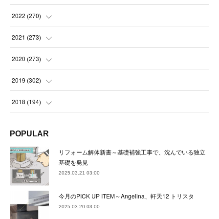
(
21
)
(
22
)
(
22
)
2022
(
270
)
(
23
)
(
23
)
(
23
)
2021
(
273
)
(
22
)
(
23
)
(
23
)
(
24
)
2020
(
273
)
(
23
)
(
21
)
(
22
)
(
23
)
(
24
)
2019
(
302
)
(
24
)
(
24
)
(
23
)
(
22
)
(
22
)
(
23
)
2018
(
194
)
(
21
)
(
22
)
(
24
)
(
23
)
(
23
)
(
21
)
(
19
)
POPULAR
(
24
)
(
23
)
(
22
)
(
23
)
(
23
)
(
26
)
(
18
)
リフォーム解体新書～基礎補強工事で、沈んでいる独立
(
22
)
(
24
)
(
23
)
(
23
)
(
22
)
基礎を発見
(
22
)
(
17
)
2025.03.21 03:00
(
22
)
(
21
)
(
23
)
(
23
)
(
24
)
(
21
)
(
32
)
今月のPICK UP ITEM～Angelina、軒天12 トリスタ
(
22
)
(
24
)
(
22
)
(
22
)
(
24
)
(
27
)
(
36
)
2025.03.20 03:00