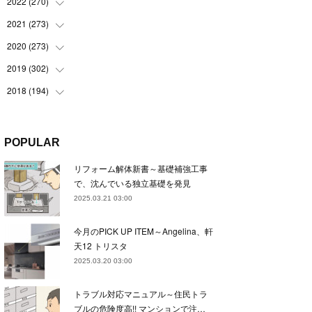
(
22
)
2022
(
270
(
22
)
)
(
23
)
(
23
)
2021
(
273
(
23
)
)
(
22
)
(
23
)
(
23
)
2020
(
273
(
24
)
)
(
23
)
(
21
)
(
22
)
(
23
)
2019
(
302
(
24
)
)
(
24
)
(
24
)
(
23
)
(
22
)
(
22
)
2018
(
194
(
23
)
)
(
21
)
(
22
)
(
24
)
(
23
)
(
23
)
(
21
)
(
19
)
(
24
)
(
23
)
(
22
)
(
23
)
(
23
)
(
26
)
(
18
)
POPULAR
(
22
)
(
24
)
(
23
)
(
23
)
(
22
)
(
22
)
(
17
)
リフォーム解体新書～基礎補強工事
(
22
)
(
21
)
(
23
)
(
23
)
(
24
)
(
21
)
(
32
)
で、沈んでいる独立基礎を発見
(
22
)
(
24
)
(
22
)
(
22
)
(
24
)
(
27
)
(
36
)
2025.03.21 03:00
(
25
)
(
21
)
(
24
)
(
23
)
(
23
)
(
22
)
(
30
)
今月のPICK UP ITEM～Angelina、軒
(
23
)
(
21
)
(
24
)
(
21
)
(
33
)
(
34
)
天12 トリスタ
(
20
)
(
21
)
(
22
)
(
28
)
2025.03.20 03:00
(
8
)
(
22
)
(
21
)
(
31
)
トラブル対応マニュアル～住民トラ
(
24
)
(
27
)
ブルの危険度高!! マンションで注…