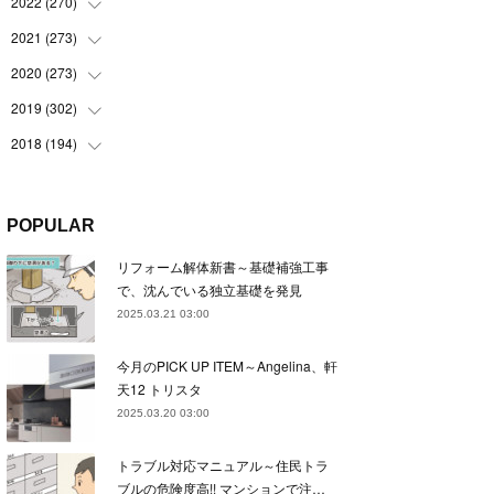
(
22
)
2022
(
270
(
22
)
)
(
23
)
(
23
)
2021
(
273
(
23
)
)
(
22
)
(
23
)
(
23
)
2020
(
273
(
24
)
)
(
23
)
(
21
)
(
22
)
(
23
)
2019
(
302
(
24
)
)
(
24
)
(
24
)
(
23
)
(
22
)
(
22
)
2018
(
194
(
23
)
)
(
21
)
(
22
)
(
24
)
(
23
)
(
23
)
(
21
)
(
19
)
(
24
)
(
23
)
(
22
)
(
23
)
(
23
)
(
26
)
(
18
)
POPULAR
(
22
)
(
24
)
(
23
)
(
23
)
(
22
)
(
22
)
(
17
)
リフォーム解体新書～基礎補強工事
(
22
)
(
21
)
(
23
)
(
23
)
(
24
)
(
21
)
(
32
)
で、沈んでいる独立基礎を発見
(
22
)
(
24
)
(
22
)
(
22
)
(
24
)
(
27
)
(
36
)
2025.03.21 03:00
(
25
)
(
21
)
(
24
)
(
23
)
(
23
)
(
22
)
(
30
)
今月のPICK UP ITEM～Angelina、軒
(
23
)
(
21
)
(
24
)
(
21
)
(
33
)
(
34
)
天12 トリスタ
(
20
)
(
21
)
(
22
)
(
28
)
2025.03.20 03:00
(
8
)
(
22
)
(
21
)
(
31
)
トラブル対応マニュアル～住民トラ
(
24
)
(
27
)
ブルの危険度高!! マンションで注…