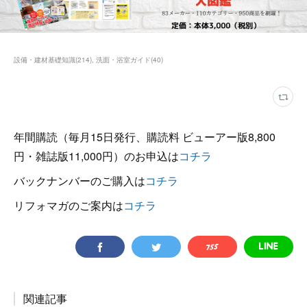
設備・建材基礎知識
(
214
)
洗面・浴室ガイド
(
40
)
年間購読（毎月15日発行、購読料 ビューアー版8,800
円・雑誌版11,000円）のお申込は
コチラ
バックナンバーのご購入は
コチラ
リフォマガのご案内は
コチラ
関連記事