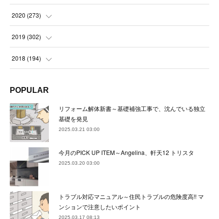
(
22
)
(
23
)
(
23
)
(
24
)
2020
(
273
)
(
23
)
(
21
)
(
22
)
(
23
)
(
24
)
2019
(
302
)
(
24
)
(
24
)
(
23
)
(
22
)
(
22
)
(
23
)
2018
(
194
)
(
21
)
(
22
)
(
24
)
(
23
)
(
23
)
(
21
)
(
19
)
POPULAR
(
24
)
(
23
)
(
22
)
(
23
)
(
23
)
(
26
)
(
18
)
リフォーム解体新書～基礎補強工事で、沈んでいる独立
(
22
)
(
24
)
(
23
)
(
23
)
(
22
)
基礎を発見
(
22
)
(
17
)
2025.03.21 03:00
(
22
)
(
21
)
(
23
)
(
23
)
(
24
)
(
21
)
(
32
)
今月のPICK UP ITEM～Angelina、軒天12 トリスタ
(
22
)
(
24
)
(
22
)
(
22
)
(
24
)
(
27
)
(
36
)
2025.03.20 03:00
(
25
)
(
21
)
(
24
)
(
23
)
(
23
)
(
22
)
(
30
)
トラブル対応マニュアル～住民トラブルの危険度高!! マ
(
23
)
(
21
)
(
24
)
(
21
)
(
33
)
(
34
)
ンションで注意したいポイント
(
20
)
2025.03.17 08:13