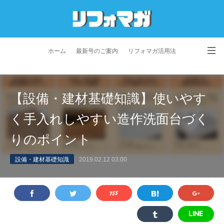
ホーム
最新号のご案内
リフォマガ活用法
お問い合わせ
よくあるご質問
特定商取引法に基づく表記
【設備・建材基礎知識】使いやす
プライバシーポリシー
利用規約
会社概要
く手入れしやすい造作洗面台づく
りのポイント
設備・建材基礎知識
2019.02.12 03:00