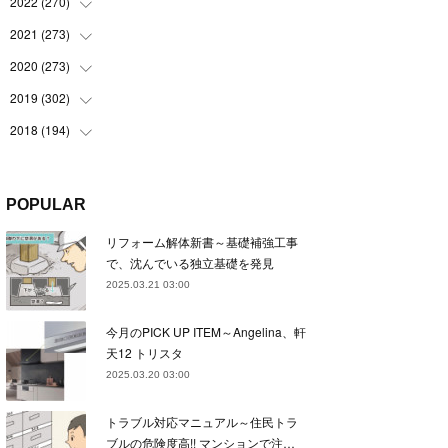
(
22
)
2022
(
270
(
22
)
)
(
23
)
(
23
)
2021
(
273
(
23
)
)
(
22
)
(
23
)
(
23
)
2020
(
273
(
24
)
)
(
23
)
(
21
)
(
22
)
(
23
)
2019
(
302
(
24
)
)
(
24
)
(
24
)
(
23
)
(
22
)
(
22
)
2018
(
194
(
23
)
)
(
21
)
(
22
)
(
24
)
(
23
)
(
23
)
(
21
)
(
19
)
(
24
)
(
23
)
(
22
)
(
23
)
(
23
)
(
26
)
(
18
)
POPULAR
(
22
)
(
24
)
(
23
)
(
23
)
(
22
)
(
22
)
(
17
)
リフォーム解体新書～基礎補強工事
(
22
)
(
21
)
(
23
)
(
23
)
(
24
)
(
21
)
(
32
)
で、沈んでいる独立基礎を発見
(
22
)
(
24
)
(
22
)
(
22
)
(
24
)
(
27
)
(
36
)
2025.03.21 03:00
(
25
)
(
21
)
(
24
)
(
23
)
(
23
)
(
22
)
(
30
)
今月のPICK UP ITEM～Angelina、軒
(
23
)
(
21
)
(
24
)
(
21
)
(
33
)
(
34
)
天12 トリスタ
(
20
)
(
21
)
(
22
)
(
28
)
2025.03.20 03:00
(
8
)
(
22
)
(
21
)
(
31
)
トラブル対応マニュアル～住民トラ
(
24
)
(
27
)
ブルの危険度高!! マンションで注…