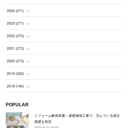
(
14
)
2024
(
271
)
(
21
)
(
21
)
2023
(
271
)
(
21
)
(
22
)
(
22
)
2022
(
270
)
(
23
)
(
23
)
(
23
)
2021
(
273
)
(
22
)
(
23
)
(
23
)
(
24
)
2020
(
273
)
(
23
)
(
21
)
(
22
)
(
23
)
(
24
)
2019
(
302
)
(
24
)
(
24
)
(
23
)
(
22
)
(
22
)
(
23
)
2018
(
194
)
(
21
)
(
22
)
(
24
)
(
23
)
(
23
)
(
21
)
(
19
)
POPULAR
(
24
)
(
23
)
(
22
)
(
23
)
(
23
)
(
26
)
(
18
)
リフォーム解体新書～基礎補強工事で、沈んでいる独立
(
22
)
(
24
)
(
23
)
(
23
)
(
22
)
基礎を発見
(
22
)
(
17
)
2025.03.21 03:00