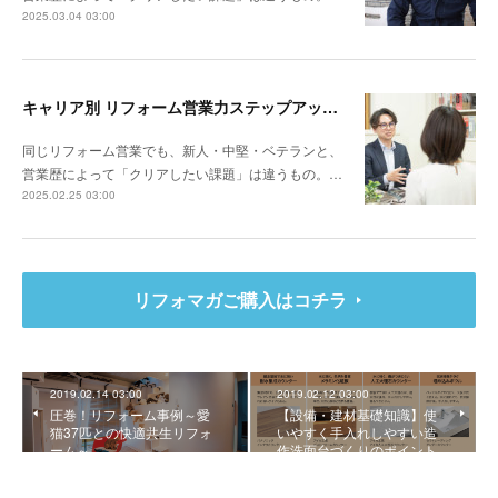
2025.03.04 03:00
キャリア別 リフォーム営業力ステップアップ計画～リビングサーラ（愛知県豊橋市）山本 亮さん
同じリフォーム営業でも、新人・中堅・ベテランと、
営業歴によって「クリアしたい課題」は違うもの。…
2025.02.25 03:00
リフォマガご購入はコチラ
2019.02.14 03:00
2019.02.12 03:00
圧巻！リフォーム事例～愛
【設備・建材基礎知識】使
猫37匹との快適共生リフォ
いやすく手入れしやすい造
ーム～
作洗面台づくりのポイント