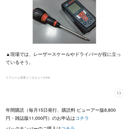
▲現場では、レーザースケールやドライバーが役に立っ
ているそう。
リフォーム営業インタビュー
(
104
)
年間購読（毎月15日発行、購読料 ビューアー版8,800
円・雑誌版11,000円）のお申込は
コチラ
バックナンバーのご購入は
コチラ