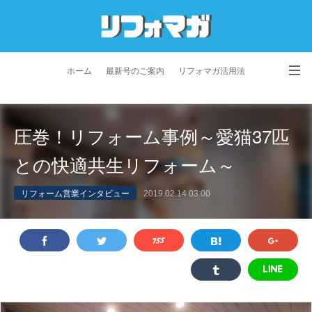
ホーム
最新号のご案内
リフォマガ活用法
お問い合わせ
よくあるご質問
特定商取引法に基づく表記
圧巻！リフォーム事例～愛猫37匹
プライバシーポリシー
利用規約
会社概要
との快適共生リフォーム～
リフォーム営業インタビュー
2019.02.14 03:00