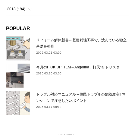
(
24
)
(
24
)
(
23
)
(
22
)
(
22
)
(
23
)
2018
(
194
)
(
21
)
(
22
)
(
24
)
(
23
)
(
23
)
(
21
)
(
19
)
POPULAR
(
24
)
(
23
)
(
22
)
(
23
)
(
23
)
(
26
)
(
18
)
リフォーム解体新書～基礎補強工事で、沈んでいる独立
(
22
)
(
24
)
(
23
)
(
23
)
(
22
)
基礎を発見
(
22
)
(
17
)
2025.03.21 03:00
(
22
)
(
21
)
(
23
)
(
23
)
(
24
)
(
21
)
(
32
)
今月のPICK UP ITEM～Angelina、軒天12 トリスタ
(
22
)
(
24
)
(
22
)
(
22
)
(
24
)
(
27
)
(
36
)
2025.03.20 03:00
(
25
)
(
21
)
(
24
)
(
23
)
(
23
)
(
22
)
(
30
)
トラブル対応マニュアル～住民トラブルの危険度高!! マ
(
23
)
(
21
)
(
24
)
(
21
)
(
33
)
(
34
)
ンションで注意したいポイント
(
20
)
2025.03.17 08:13
(
21
)
(
22
)
(
28
)
(
8
)
(
22
)
(
21
)
(
31
)
(
24
)
(
27
)