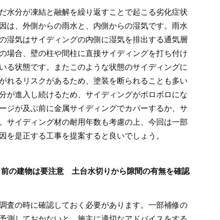
だ水分が凍結と融解を繰り返すことで起こる劣化症状
因は、外側からの雨水と、内側からの湿気です。雨水
の湿気はサイディングの内側に湿気を排出する通気層
の場合、壁の柱や間柱に直接サイディングを打ち付け
いる状態です。またこのような状態のサイディングに
がれるリスクがあるため、塗装を断られることも多い
分が進入し続けるため、サイディングがボロボロにな
ージが及ぶ前に金属サイディングでカバーするか、サ
。サイディング材の耐用年数も考慮の上、今回は一部
因を是正する工事を提案すると良いでしょう。
より前の建物は要注意 土台水切りから隙間の有無を確認
調査の時に確認しておく必要があります。一部補修の
予測しておかないと、施主に適切なアドバイスをする