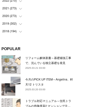
(
22
)
2022
(
270
(
22
)
)
(
23
)
(
23
)
2021
(
273
(
23
)
)
(
22
)
(
23
)
(
23
)
2020
(
273
(
24
)
)
(
23
)
(
21
)
(
22
)
(
23
)
2019
(
302
(
24
)
)
(
24
)
(
24
)
(
23
)
(
22
)
(
22
)
2018
(
194
(
23
)
)
(
21
)
(
22
)
(
24
)
(
23
)
(
23
)
(
21
)
(
19
)
(
24
)
(
23
)
(
22
)
(
23
)
(
23
)
(
26
)
(
18
)
POPULAR
(
22
)
(
24
)
(
23
)
(
23
)
(
22
)
(
22
)
(
17
)
リフォーム解体新書～基礎補強工事
(
22
)
(
21
)
(
23
)
(
23
)
(
24
)
(
21
)
(
32
)
で、沈んでいる独立基礎を発見
(
22
)
(
24
)
(
22
)
(
22
)
(
24
)
(
27
)
(
36
)
2025.03.21 03:00
(
25
)
(
21
)
(
24
)
(
23
)
(
23
)
(
22
)
(
30
)
今月のPICK UP ITEM～Angelina、軒
(
23
)
(
21
)
(
24
)
(
21
)
(
33
)
(
34
)
天12 トリスタ
(
20
)
(
21
)
(
22
)
(
28
)
2025.03.20 03:00
(
8
)
(
22
)
(
21
)
(
31
)
トラブル対応マニュアル～住民トラ
(
24
)
(
27
)
ブルの危険度高!! マンションで注…