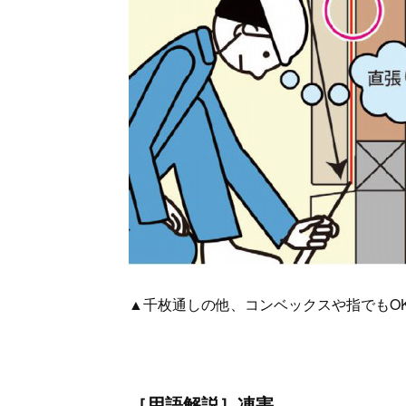
▲千枚通しの他、コンベックスや指でもO
［用語解説］凍害