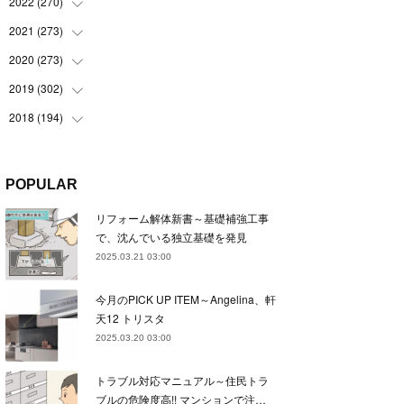
(
22
)
2022
(
270
(
22
)
)
(
23
)
(
23
)
2021
(
273
(
23
)
)
(
22
)
(
23
)
(
23
)
2020
(
273
(
24
)
)
(
23
)
(
21
)
(
22
)
(
23
)
2019
(
302
(
24
)
)
(
24
)
(
24
)
(
23
)
(
22
)
(
22
)
2018
(
194
(
23
)
)
(
21
)
(
22
)
(
24
)
(
23
)
(
23
)
(
21
)
(
19
)
(
24
)
(
23
)
(
22
)
(
23
)
(
23
)
(
26
)
(
18
)
POPULAR
(
22
)
(
24
)
(
23
)
(
23
)
(
22
)
(
22
)
(
17
)
リフォーム解体新書～基礎補強工事
(
22
)
(
21
)
(
23
)
(
23
)
(
24
)
(
21
)
(
32
)
で、沈んでいる独立基礎を発見
(
22
)
(
24
)
(
22
)
(
22
)
(
24
)
(
27
)
(
36
)
2025.03.21 03:00
(
25
)
(
21
)
(
24
)
(
23
)
(
23
)
(
22
)
(
30
)
今月のPICK UP ITEM～Angelina、軒
(
23
)
(
21
)
(
24
)
(
21
)
(
33
)
(
34
)
天12 トリスタ
(
20
)
(
21
)
(
22
)
(
28
)
2025.03.20 03:00
(
8
)
(
22
)
(
21
)
(
31
)
トラブル対応マニュアル～住民トラ
(
24
)
(
27
)
ブルの危険度高!! マンションで注…