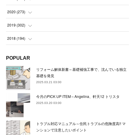
(
22
)
(
23
)
(
23
)
(
24
)
2020
(
273
)
(
23
)
(
21
)
(
22
)
(
23
)
(
24
)
2019
(
302
)
(
24
)
(
24
)
(
23
)
(
22
)
(
22
)
(
23
)
2018
(
194
)
(
21
)
(
22
)
(
24
)
(
23
)
(
23
)
(
21
)
(
19
)
POPULAR
(
24
)
(
23
)
(
22
)
(
23
)
(
23
)
(
26
)
(
18
)
リフォーム解体新書～基礎補強工事で、沈んでいる独立
(
22
)
(
24
)
(
23
)
(
23
)
(
22
)
基礎を発見
(
22
)
(
17
)
2025.03.21 03:00
(
22
)
(
21
)
(
23
)
(
23
)
(
24
)
(
21
)
(
32
)
今月のPICK UP ITEM～Angelina、軒天12 トリスタ
(
22
)
(
24
)
(
22
)
(
22
)
(
24
)
(
27
)
(
36
)
2025.03.20 03:00
(
25
)
(
21
)
(
24
)
(
23
)
(
23
)
(
22
)
(
30
)
トラブル対応マニュアル～住民トラブルの危険度高!! マ
(
23
)
(
21
)
(
24
)
(
21
)
(
33
)
(
34
)
ンションで注意したいポイント