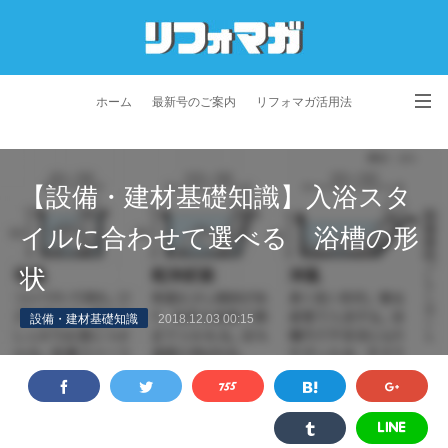
ホーム
最新号のご案内
リフォマガ活用法
お問い合わせ
よくあるご質問
特定商取引法に基づく表記
【設備・建材基礎知識】入浴スタ
プライバシーポリシー
利用規約
会社概要
イルに合わせて選べる 浴槽の形
状
設備・建材基礎知識
2018.12.03 00:15