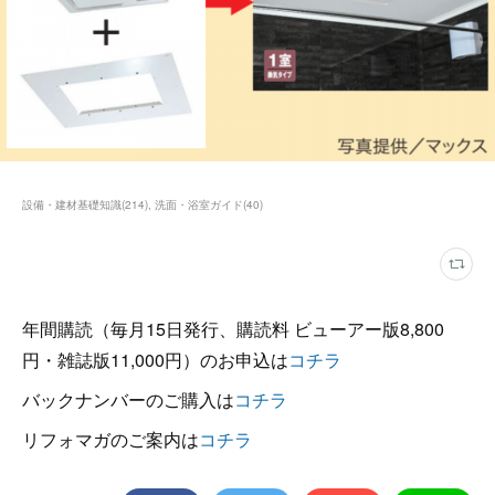
設備・建材基礎知識
(
214
)
洗面・浴室ガイド
(
40
)
年間購読（毎月15日発行、購読料 ビューアー版8,800
円・雑誌版11,000円）のお申込は
コチラ
バックナンバーのご購入は
コチラ
リフォマガのご案内は
コチラ