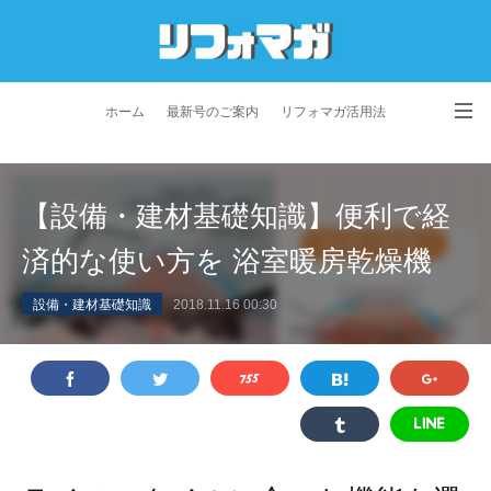
ホーム
最新号のご案内
リフォマガ活用法
お問い合わせ
よくあるご質問
特定商取引法に基づく表記
【設備・建材基礎知識】便利で経
プライバシーポリシー
利用規約
会社概要
済的な使い方を 浴室暖房乾燥機
設備・建材基礎知識
2018.11.16 00:30