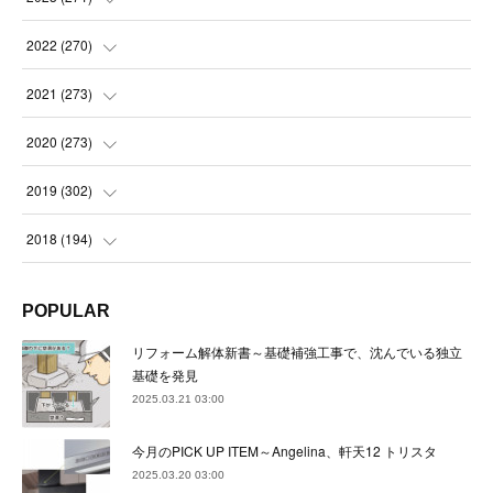
(
21
)
(
22
)
(
22
)
2022
(
270
)
(
23
)
(
23
)
(
23
)
2021
(
273
)
(
22
)
(
23
)
(
23
)
(
24
)
2020
(
273
)
(
23
)
(
21
)
(
22
)
(
23
)
(
24
)
2019
(
302
)
(
24
)
(
24
)
(
23
)
(
22
)
(
22
)
(
23
)
2018
(
194
)
(
21
)
(
22
)
(
24
)
(
23
)
(
23
)
(
21
)
(
19
)
POPULAR
(
24
)
(
23
)
(
22
)
(
23
)
(
23
)
(
26
)
(
18
)
リフォーム解体新書～基礎補強工事で、沈んでいる独立
(
22
)
(
24
)
(
23
)
(
23
)
(
22
)
基礎を発見
(
22
)
(
17
)
2025.03.21 03:00
(
22
)
(
21
)
(
23
)
(
23
)
(
24
)
(
21
)
(
32
)
今月のPICK UP ITEM～Angelina、軒天12 トリスタ
(
22
)
(
24
)
(
22
)
(
22
)
(
24
)
(
27
)
(
36
)
2025.03.20 03:00