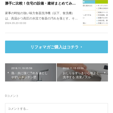
勝手に比較！住宅の設備・建材まとめてみました！～食器洗浄機編
家事の時短の強い味方食器洗浄機（以下、食洗機）
は、高温かつ高圧の水流で食器の汚れを落とす。そ…
2024.05.23 03:00
リフォマガご購入はコチラ
2018.11.19 05:59
2018.11.15 03:00
熱・水に強く汚れを落とし
おしりをすっきり心地よく
やすい キッチン壁
洗浄する 清潔ノズル
0
コメント