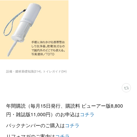
設備・建材基礎知識
(
214
)
トイレガイド
(
34
)
年間購読（毎月15日発行、購読料 ビューアー版8,800
円・雑誌版11,000円）のお申込は
コチラ
バックナンバーのご購入は
コチラ
リフォマガのご案内は
コチラ