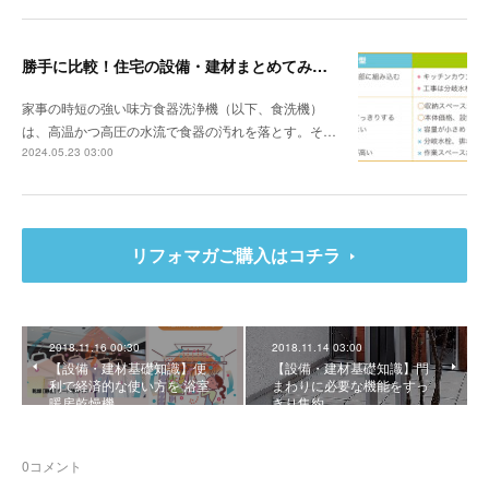
勝手に比較！住宅の設備・建材まとめてみました！～食器洗浄機編
家事の時短の強い味方食器洗浄機（以下、食洗機）
は、高温かつ高圧の水流で食器の汚れを落とす。そ…
2024.05.23 03:00
リフォマガご購入はコチラ
2018.11.16 00:30
2018.11.14 03:00
【設備・建材基礎知識】便
【設備・建材基礎知識】門
利で経済的な使い方を 浴室
まわりに必要な機能をすっ
暖房乾燥機
きり集約
0
コメント