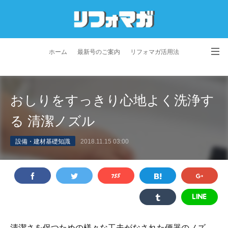
ホーム
最新号のご案内
リフォマガ活用法
お問い合わせ
よくあるご質問
特定商取引法に基づく表記
おしりをすっきり心地よく洗浄す
プライバシーポリシー
利用規約
会社概要
る 清潔ノズル
設備・建材基礎知識
2018.11.15 03:00
清潔さを保つための様々な工夫がなされた便器のノズ