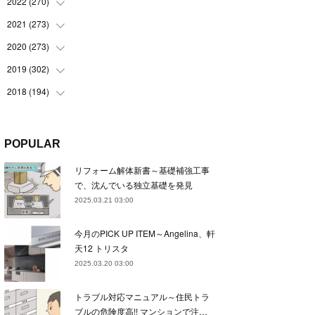
(
22
)
2022
(
270
(
22
)
)
(
23
)
(
23
)
2021
(
273
(
23
)
)
(
22
)
(
23
)
(
23
)
2020
(
273
(
24
)
)
(
23
)
(
21
)
(
22
)
(
23
)
2019
(
302
(
24
)
)
(
24
)
(
24
)
(
23
)
(
22
)
(
22
)
2018
(
194
(
23
)
)
(
21
)
(
22
)
(
24
)
(
23
)
(
23
)
(
21
)
(
19
)
(
24
)
(
23
)
(
22
)
(
23
)
(
23
)
(
26
)
(
18
)
POPULAR
(
22
)
(
24
)
(
23
)
(
23
)
(
22
)
(
22
)
(
17
)
リフォーム解体新書～基礎補強工事
(
22
)
(
21
)
(
23
)
(
23
)
(
24
)
(
21
)
(
32
)
で、沈んでいる独立基礎を発見
(
22
)
(
24
)
(
22
)
(
22
)
(
24
)
(
27
)
(
36
)
2025.03.21 03:00
(
25
)
(
21
)
(
24
)
(
23
)
(
23
)
(
22
)
(
30
)
今月のPICK UP ITEM～Angelina、軒
(
23
)
(
21
)
(
24
)
(
21
)
(
33
)
(
34
)
天12 トリスタ
(
20
)
(
21
)
(
22
)
(
28
)
2025.03.20 03:00
(
8
)
(
22
)
(
21
)
(
31
)
トラブル対応マニュアル～住民トラ
(
24
)
(
27
)
ブルの危険度高!! マンションで注…