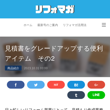
ホーム
最新号のご案内
リフォマガ活用法
お問い合わせ
よくあるご質問
特定商取引法に基づく表記
見積書をグレードアップする便利
プライバシーポリシー
利用規約
会社概要
アイテム その2
商品紹介
2023.10.31 03:00
日々忙しいリフォーム営業にとって、見積もり作成業務