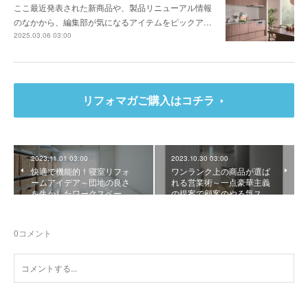
ここ最近発表された新商品や、製品リニューアル情報
のなかから、編集部が気になるアイテムをピックア…
2025.03.06 03:00
リフォマガご購入はコチラ
2023.11.01 03:00
2023.10.30 03:00
快適で機能的！寝室リフォ
ワンランク上の商品が選ば
ームアイデア～団地の良さ
れる営業術～一点豪華主義
を生かしたワークスペー…
の提案で顧客のやる気ス…
0
コメント