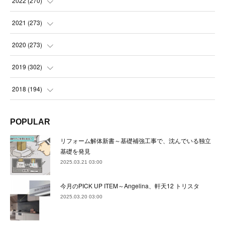
2022
(
270
)
(
23
)
(
23
)
(
23
)
2021
(
273
)
(
22
)
(
23
)
(
23
)
(
24
)
2020
(
273
)
(
23
)
(
21
)
(
22
)
(
23
)
(
24
)
2019
(
302
)
(
24
)
(
24
)
(
23
)
(
22
)
(
22
)
(
23
)
2018
(
194
)
(
21
)
(
22
)
(
24
)
(
23
)
(
23
)
(
21
)
(
19
)
POPULAR
(
24
)
(
23
)
(
22
)
(
23
)
(
23
)
(
26
)
(
18
)
リフォーム解体新書～基礎補強工事で、沈んでいる独立
(
22
)
(
24
)
(
23
)
(
23
)
(
22
)
基礎を発見
(
22
)
(
17
)
2025.03.21 03:00
(
22
)
(
21
)
(
23
)
(
23
)
(
24
)
(
21
)
(
32
)
今月のPICK UP ITEM～Angelina、軒天12 トリスタ
(
22
)
(
24
)
(
22
)
(
22
)
(
24
)
(
27
)
(
36
)
2025.03.20 03:00
(
25
)
(
21
)
(
24
)
(
23
)
(
23
)
(
22
)
(
30
)