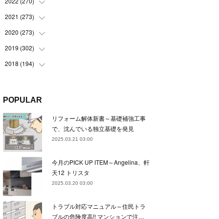
(
22
)
2022
(
270
(
22
)
)
(
23
)
(
23
)
2021
(
273
(
23
)
)
(
22
)
(
23
)
(
23
)
2020
(
273
(
24
)
)
(
23
)
(
21
)
(
22
)
(
23
)
2019
(
302
(
24
)
)
(
24
)
(
24
)
(
23
)
(
22
)
(
22
)
2018
(
194
(
23
)
)
(
21
)
(
22
)
(
24
)
(
23
)
(
23
)
(
21
)
(
19
)
(
24
)
(
23
)
(
22
)
(
23
)
(
23
)
(
26
)
(
18
)
POPULAR
(
22
)
(
24
)
(
23
)
(
23
)
(
22
)
(
22
)
(
17
)
リフォーム解体新書～基礎補強工事
(
22
)
(
21
)
(
23
)
(
23
)
(
24
)
(
21
)
(
32
)
で、沈んでいる独立基礎を発見
(
22
)
(
24
)
(
22
)
(
22
)
(
24
)
(
27
)
(
36
)
2025.03.21 03:00
(
25
)
(
21
)
(
24
)
(
23
)
(
23
)
(
22
)
(
30
)
今月のPICK UP ITEM～Angelina、軒
(
23
)
(
21
)
(
24
)
(
21
)
(
33
)
(
34
)
天12 トリスタ
(
20
)
(
21
)
(
22
)
(
28
)
2025.03.20 03:00
(
8
)
(
22
)
(
21
)
(
31
)
トラブル対応マニュアル～住民トラ
(
24
)
(
27
)
ブルの危険度高!! マンションで注…