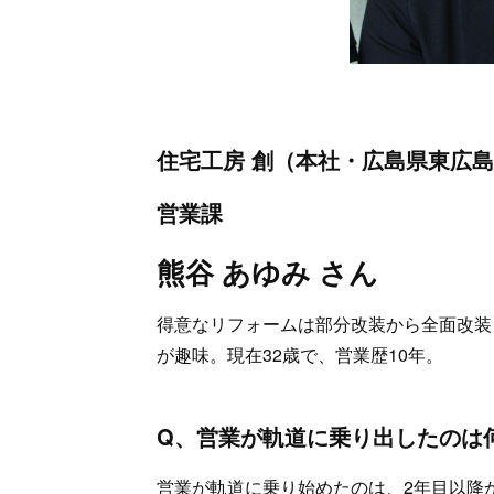
住宅工房 創（本社・広島県東広
営業課
熊谷 あゆみ さん
得意なリフォームは部分改装から全面改装
が趣味。現在32歳で、営業歴10年。
Q、営業が軌道に乗り出したのは
営業が軌道に乗り始めたのは、2年目以降