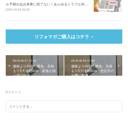
ル予期せぬ出来事に慌てない！あらゆるトラブル対…
2025.03.03 03:00
リフォマガご購入はコチラ
2018.09.01 21:00
2018.08.30 21:00
価格より内容で勝負。見積
価格より内容で勝負。見積
もり5大法則vol6 家族が揃
もり5大法則vol4 想定外の
う場で提出
出費に配慮
0
コメント