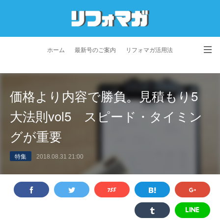
ホーム
最新号のご案内
リフォマガ活用法
お問い合わせ
よくあるご質問
特定商取引法に基づく表記
価格より内容で勝負。見積もり5
プライバシーポリシー
利用規約
会社概要
大法則vol5 スピード・タイミン
グが重要
特集
2018.08.31 21:00