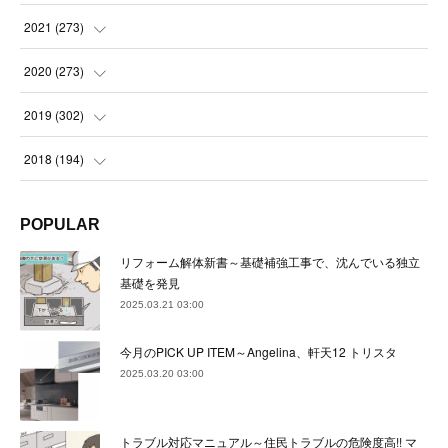
(
23
)
(
23
)
(
23
)
2021
(
273
)
(
22
)
(
23
)
(
23
)
(
24
)
2020
(
273
)
(
23
)
(
21
)
(
22
)
(
23
)
(
24
)
2019
(
302
)
(
24
)
(
24
)
(
23
)
(
22
)
(
22
)
(
23
)
2018
(
194
)
(
21
)
(
22
)
(
24
)
(
23
)
(
23
)
(
21
)
(
19
)
POPULAR
(
24
)
(
23
)
(
22
)
(
23
)
(
23
)
(
26
)
(
18
)
リフォーム解体新書～基礎補強工事で、沈んでいる独立
(
22
)
(
24
)
(
23
)
(
23
)
(
22
)
基礎を発見
(
22
)
(
17
)
2025.03.21 03:00
(
22
)
(
21
)
(
23
)
(
23
)
(
24
)
(
21
)
(
32
)
今月のPICK UP ITEM～Angelina、軒天12 トリスタ
(
22
)
(
24
)
(
22
)
(
22
)
(
24
)
(
27
)
(
36
)
2025.03.20 03:00
(
25
)
(
21
)
(
24
)
(
23
)
(
23
)
(
22
)
(
30
)
トラブル対応マニュアル～住民トラブルの危険度高!! マ
(
23
)
(
21
)
(
24
)