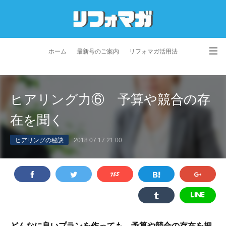
ホーム
最新号のご案内
リフォマガ活用法
お問い合わせ
よくあるご質問
特定商取引法に基づく表記
ヒアリング力⑥ 予算や競合の存
プライバシーポリシー
利用規約
会社概要
在を聞く
ヒアリングの秘訣
2018.07.17 21:00
どんなに良いプランを作っても、予算や競合の存在を把