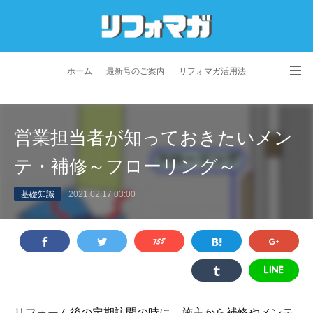
ホーム
最新号のご案内
リフォマガ活用法
お問い合わせ
よくあるご質問
特定商取引法に基づく表記
営業担当者が知っておきたいメン
プライバシーポリシー
利用規約
会社概要
テ・補修～フローリング～
基礎知識
2021.02.17 03:00
リフォーム後の定期訪問の時に、施主から補修やメンテ