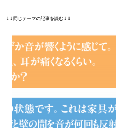
⇓⇓同じテーマの記事を読む⇓⇓