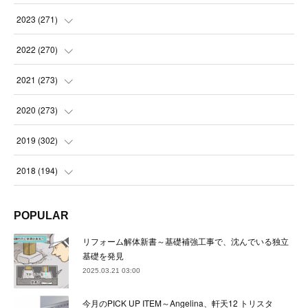
(
21
)
(
21
)
2023
(
271
)
(
21
)
(
22
)
(
22
)
2022
(
270
)
(
23
)
(
23
)
(
23
)
2021
(
273
)
(
22
)
(
23
)
(
23
)
(
24
)
2020
(
273
)
(
23
)
(
21
)
(
22
)
(
23
)
(
24
)
2019
(
302
)
(
24
)
(
24
)
(
23
)
(
22
)
(
22
)
(
23
)
2018
(
194
)
(
21
)
(
22
)
(
24
)
(
23
)
(
23
)
(
21
)
(
19
)
POPULAR
(
24
)
(
23
)
(
22
)
(
23
)
(
23
)
(
26
)
(
18
)
リフォーム解体新書～基礎補強工事で、沈んでいる独立
(
22
)
(
24
)
(
23
)
(
23
)
(
22
)
基礎を発見
(
22
)
(
17
)
2025.03.21 03:00
(
22
)
(
21
)
(
23
)
(
23
)
(
24
)
(
21
)
(
32
)
今月のPICK UP ITEM～Angelina、軒天12 トリスタ
(
22
)