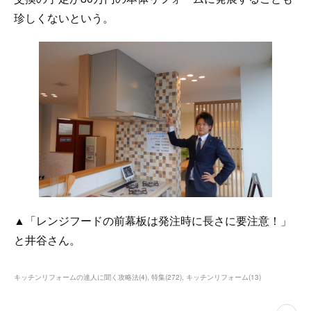
珍しくないという。
▲「レンジフードの前幕板は発注時に長さに要注意！」
と井谷さん。
キッチンリフォームの達人に聞く攻略法
(
4
)
特集
(
272
)
キッチンリフォーム
(
13
)