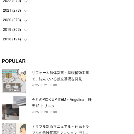
(
22
)
2022
(
270
(
22
)
)
(
23
)
(
23
)
2021
(
273
(
23
)
)
(
22
)
(
23
)
(
23
)
2020
(
273
(
24
)
)
(
23
)
(
21
)
(
22
)
(
23
)
2019
(
302
(
24
)
)
(
24
)
(
24
)
(
23
)
(
22
)
(
22
)
2018
(
194
(
23
)
)
(
21
)
(
22
)
(
24
)
(
23
)
(
23
)
(
21
)
(
19
)
(
24
)
(
23
)
(
22
)
(
23
)
(
23
)
(
26
)
(
18
)
POPULAR
(
22
)
(
24
)
(
23
)
(
23
)
(
22
)
(
22
)
(
17
)
リフォーム解体新書～基礎補強工事
(
22
)
(
21
)
(
23
)
(
23
)
(
24
)
(
21
)
(
32
)
で、沈んでいる独立基礎を発見
(
22
)
(
24
)
(
22
)
(
22
)
(
24
)
(
27
)
(
36
)
2025.03.21 03:00
(
25
)
(
21
)
(
24
)
(
23
)
(
23
)
(
22
)
(
30
)
今月のPICK UP ITEM～Angelina、軒
(
23
)
(
21
)
(
24
)
(
21
)
(
33
)
(
34
)
天12 トリスタ
(
20
)
(
21
)
(
22
)
(
28
)
2025.03.20 03:00
(
8
)
(
22
)
(
21
)
(
31
)
トラブル対応マニュアル～住民トラ
(
24
)
(
27
)
ブルの危険度高!! マンションで注…