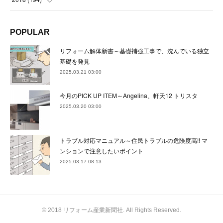
(
21
)
(
22
)
(
24
)
(
23
)
(
23
)
(
21
)
(
19
)
POPULAR
(
24
)
(
23
)
(
22
)
(
23
)
(
23
)
(
26
)
(
18
)
リフォーム解体新書～基礎補強工事で、沈んでいる独立
(
22
)
(
24
)
(
23
)
(
23
)
(
22
)
基礎を発見
(
22
)
(
17
)
2025.03.21 03:00
(
22
)
(
21
)
(
23
)
(
23
)
(
24
)
(
21
)
(
32
)
今月のPICK UP ITEM～Angelina、軒天12 トリスタ
(
22
)
(
24
)
(
22
)
(
22
)
(
24
)
(
27
)
(
36
)
2025.03.20 03:00
(
25
)
(
21
)
(
24
)
(
23
)
(
23
)
(
22
)
(
30
)
トラブル対応マニュアル～住民トラブルの危険度高!! マ
(
23
)
(
21
)
(
24
)
(
21
)
(
33
)
(
34
)
ンションで注意したいポイント
(
20
)
2025.03.17 08:13
(
21
)
(
22
)
(
28
)
(
8
)
(
22
)
(
21
)
(
31
)
(
24
)
(
27
)
© 2018 リフォーム産業新聞社. All Rights Reserved.