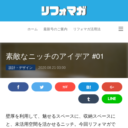
ホーム
最新号のご案内
リフォマガ活用法
お問い合わせ
よくあるご質問
特定商取引法に基づく表記
素敵なニッチのアイデア #01
プライバシーポリシー
利用規約
会社概要
設計・デザイン
2020.08.21 03:00
壁厚を利用して、魅せるスペースに、収納スペースに
と、未活用空間を活かせるニッチ。今回リフォマガで