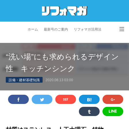
ホーム
最新号のご案内
リフォマガ活用法
お問い合わせ
よくあるご質問
特定商取引法に基づく表記
“洗い場”にも求められるデザイン
プライバシーポリシー
利用規約
会社概要
性 キッチンシンク
設備・建材基礎知識
2020.08.13 03:00