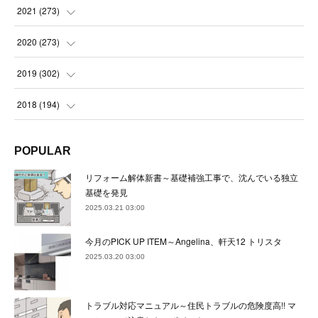
(
23
)
(
23
)
(
23
)
2021
(
273
)
(
22
)
(
23
)
(
23
)
(
24
)
2020
(
273
)
(
23
)
(
21
)
(
22
)
(
23
)
(
24
)
2019
(
302
)
(
24
)
(
24
)
(
23
)
(
22
)
(
22
)
(
23
)
2018
(
194
)
(
21
)
(
22
)
(
24
)
(
23
)
(
23
)
(
21
)
(
19
)
POPULAR
(
24
)
(
23
)
(
22
)
(
23
)
(
23
)
(
26
)
(
18
)
リフォーム解体新書～基礎補強工事で、沈んでいる独立
(
22
)
(
24
)
(
23
)
(
23
)
(
22
)
基礎を発見
(
22
)
(
17
)
2025.03.21 03:00
(
22
)
(
21
)
(
23
)
(
23
)
(
24
)
(
21
)
(
32
)
今月のPICK UP ITEM～Angelina、軒天12 トリスタ
(
22
)
(
24
)
(
22
)
(
22
)
(
24
)
(
27
)
(
36
)
2025.03.20 03:00
(
25
)
(
21
)
(
24
)
(
23
)
(
23
)
(
22
)
(
30
)
トラブル対応マニュアル～住民トラブルの危険度高!! マ
(
23
)
(
21
)
(
24
)
(
21
)
(
33
)
(
34
)