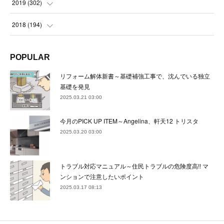
(
23
)
(
24
)
2019
(
302
)
(
24
)
(
24
)
(
23
)
(
22
)
(
22
)
(
23
)
2018
(
194
)
(
21
)
(
22
)
(
24
)
(
23
)
(
23
)
(
21
)
(
19
)
POPULAR
(
24
)
(
23
)
(
22
)
(
23
)
(
23
)
(
26
)
(
18
)
リフォーム解体新書～基礎補強工事で、沈んでいる独立
(
22
)
(
24
)
(
23
)
(
23
)
(
22
)
基礎を発見
(
22
)
(
17
)
2025.03.21 03:00
(
22
)
(
21
)
(
23
)
(
23
)
(
24
)
(
21
)
(
32
)
今月のPICK UP ITEM～Angelina、軒天12 トリスタ
(
22
)
(
24
)
(
22
)
(
22
)
(
24
)
(
27
)
(
36
)
2025.03.20 03:00
(
25
)
(
21
)
(
24
)
(
23
)
(
23
)
(
22
)
(
30
)
トラブル対応マニュアル～住民トラブルの危険度高!! マ
(
23
)
(
21
)
(
24
)
(
21
)
(
33
)
(
34
)
ンションで注意したいポイント
(
20
)
2025.03.17 08:13
(
21
)
(
22
)
(
28
)
(
8
)
(
22
)
(
21
)
(
31
)