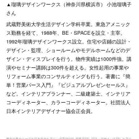
▲瑠璃デザインワークス（神奈川県横浜市） 小池瑠璃子
さん
武蔵野美術大学生活デザイン学科卒業。東急アメニック
ス勤務を経て、1988年、BE・SPACEを設立・主宰。
1992年瑠璃デザインワークス設立。住宅や店鋪の設計・
デザイン・監理、ショールームやモデルホームなどのデ
ザイン・ディスプレイを行う。物件実績は1000件強。講
演やセミナー講師は300件を超える。女性起用の事業や
リフォーム事業のコンサルティングも行う。著書に『簡
単！営業パース入門』『ビジュアルプレゼンセールス』
など。インテリアプランナー、二級建築士、インテリア
コーディネーター、カラーコーディネーター。社団法人
日本インテリアデザイナー協会正会員。
施主の真のニーズを引き出すヒアリング手法
(
10
)
特集
(
272
)
設計・デザイン
(
173
)
ヒアリ