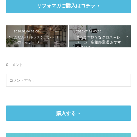
リフォマガご購入はコチラ
2020.08.04 03:00
2020.07.31 03:00
こだわり キッチンパントリ
まるで本物？なクロス～各
ーのアイデア 3
メーカー広報部厳選 おすす
めクロス～
0
コメント
購入する