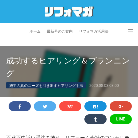
ホーム
最新号のご案内
リフォマガ活用法
お問い合わせ
よくあるご質問
特定商取引法に基づく表記
成功するヒアリング＆プランニン
プライバシーポリシー
利用規約
会社概要
グ
施主の真のニーズを引き出すヒアリング手法
2020.08.03 03:00
百発百中近い受注を誇り、リフォーム会社のコンサルテ