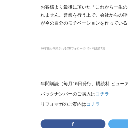
お客様より最後に頂いた「これから一生の
れません。営業を行う上で、会社からの評
が今の自分のモチベーションを作っている
10年後も依頼されるOBフォロー術
(
13
)
特集
(
272
)
年間購読（毎月15日発行、購読料 ビューアー
バックナンバーのご購入は
コチラ
リフォマガのご案内は
コチラ