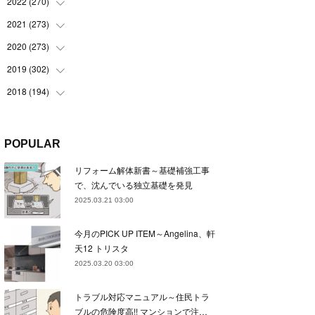
(
22
)
2022
(
270
(
22
)
)
(
23
)
(
23
)
2021
(
273
(
23
)
)
(
22
)
(
23
)
(
23
)
2020
(
273
(
24
)
)
(
23
)
(
21
)
(
22
)
(
23
)
2019
(
302
(
24
)
)
(
24
)
(
24
)
(
23
)
(
22
)
(
22
)
2018
(
194
(
23
)
)
(
21
)
(
22
)
(
24
)
(
23
)
(
23
)
(
21
)
(
19
)
(
24
)
(
23
)
(
22
)
(
23
)
(
23
)
(
26
)
(
18
)
POPULAR
(
22
)
(
24
)
(
23
)
(
23
)
(
22
)
(
22
)
(
17
)
リフォーム解体新書～基礎補強工事
(
22
)
(
21
)
(
23
)
(
23
)
(
24
)
(
21
)
(
32
)
で、沈んでいる独立基礎を発見
(
22
)
(
24
)
(
22
)
(
22
)
(
24
)
(
27
)
(
36
)
2025.03.21 03:00
(
25
)
(
21
)
(
24
)
(
23
)
(
23
)
(
22
)
(
30
)
今月のPICK UP ITEM～Angelina、軒
(
23
)
(
21
)
(
24
)
(
21
)
(
33
)
(
34
)
天12 トリスタ
(
20
)
(
21
)
(
22
)
(
28
)
2025.03.20 03:00
(
8
)
(
22
)
(
21
)
(
31
)
トラブル対応マニュアル～住民トラ
(
24
)
(
27
)
ブルの危険度高!! マンションで注…