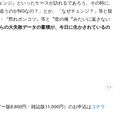
ェンジ』といったケースが訪れるであろう。その時に、
追うのがNGなの？」とか、「なぜチェンジ？」等と疑
・『黙れポンコツ』等と〝昔の俺〞みたいに返さない
らの大失敗データの蓄積が、今日に生かされているの
版8,800円・雑誌版11,000円）のお申込は
コチラ