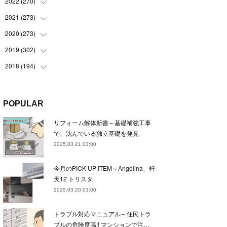
(
22
)
2022
(
270
(
22
)
)
(
23
)
(
23
)
2021
(
273
(
23
)
)
(
22
)
(
23
)
(
23
)
2020
(
273
(
24
)
)
(
23
)
(
21
)
(
22
)
(
23
)
2019
(
302
(
24
)
)
(
24
)
(
24
)
(
23
)
(
22
)
(
22
)
2018
(
194
(
23
)
)
(
21
)
(
22
)
(
24
)
(
23
)
(
23
)
(
21
)
(
19
)
(
24
)
(
23
)
(
22
)
(
23
)
(
23
)
(
26
)
(
18
)
POPULAR
(
22
)
(
24
)
(
23
)
(
23
)
(
22
)
(
22
)
(
17
)
リフォーム解体新書～基礎補強工事
(
22
)
(
21
)
(
23
)
(
23
)
(
24
)
(
21
)
(
32
)
で、沈んでいる独立基礎を発見
(
22
)
(
24
)
(
22
)
(
22
)
(
24
)
(
27
)
(
36
)
2025.03.21 03:00
(
25
)
(
21
)
(
24
)
(
23
)
(
23
)
(
22
)
(
30
)
今月のPICK UP ITEM～Angelina、軒
(
23
)
(
21
)
(
24
)
(
21
)
(
33
)
(
34
)
天12 トリスタ
(
20
)
(
21
)
(
22
)
(
28
)
2025.03.20 03:00
(
8
)
(
22
)
(
21
)
(
31
)
トラブル対応マニュアル～住民トラ
(
24
)
(
27
)
ブルの危険度高!! マンションで注…