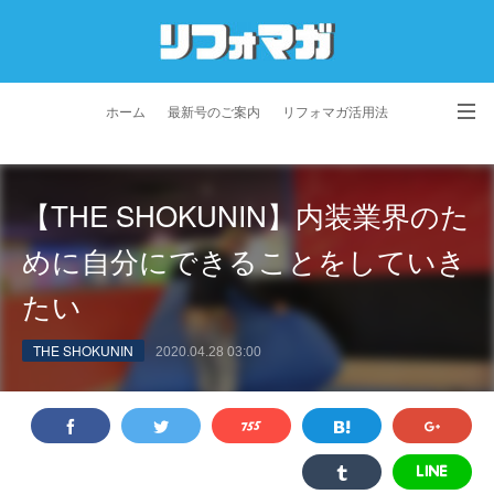
ホーム
最新号のご案内
リフォマガ活用法
お問い合わせ
よくあるご質問
特定商取引法に基づく表記
【THE SHOKUNIN】内装業界のた
プライバシーポリシー
利用規約
会社概要
めに自分にできることをしていき
たい
THE SHOKUNIN
2020.04.28 03:00