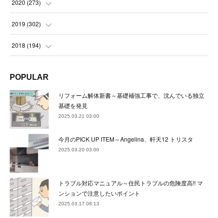
(
23
)
(
24
)
2020
(
273
)
(
23
)
(
21
)
(
22
)
(
23
)
(
24
)
2019
(
302
)
(
24
)
(
24
)
(
23
)
(
22
)
(
22
)
(
23
)
2018
(
194
)
(
21
)
(
22
)
(
24
)
(
23
)
(
23
)
(
21
)
(
19
)
POPULAR
(
24
)
(
23
)
(
22
)
(
23
)
(
23
)
(
26
)
(
18
)
リフォーム解体新書～基礎補強工事で、沈んでいる独立
(
22
)
(
24
)
(
23
)
(
23
)
(
22
)
基礎を発見
(
22
)
(
17
)
2025.03.21 03:00
(
22
)
(
21
)
(
23
)
(
23
)
(
24
)
(
21
)
(
32
)
今月のPICK UP ITEM～Angelina、軒天12 トリスタ
(
22
)
(
24
)
(
22
)
(
22
)
(
24
)
(
27
)
(
36
)
2025.03.20 03:00
(
25
)
(
21
)
(
24
)
(
23
)
(
23
)
(
22
)
(
30
)
トラブル対応マニュアル～住民トラブルの危険度高!! マ
(
23
)
(
21
)
(
24
)
(
21
)
(
33
)
(
34
)
ンションで注意したいポイント
(
20
)
2025.03.17 08:13
(
21
)
(
22
)
(
28
)
(
8
)