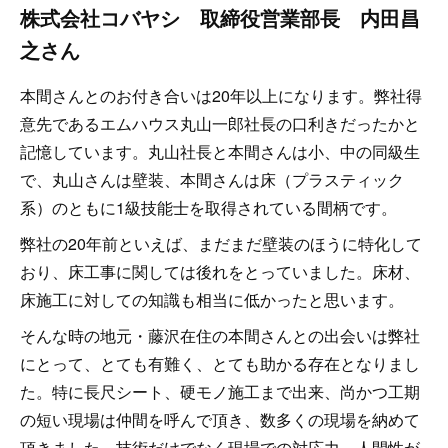
株式会社コバヤシ 取締役営業部長 内田昌
之さん
本間さんとのお付き合いは20年以上になります。弊社得
意先であるエムハウス丸山一郎社長の口利きだったかと
記憶しています。丸山社長と本間さんは小、中の同級生
で、丸山さんは壁装、本間さんは床（プラスティック
系）のともに1級技能士を取得されている間柄です。
弊社の20年前といえば、まだまだ壁装のほうに特化して
おり、床工事に関しては後れをとっていました。床材、
床施工に対しての知識も相当に低かったと思います。
そんな時の地元・藤沢在住の本間さんとの出会いは弊社
にとって、とても有難く、とても助かる存在となりまし
た。特に長尺シート、硬モノ施工まで出来、尚かつ工期
の短い現場は仲間を呼んで頂き、数多くの現場を納めて
頂きました。技術だけでなく現場での対応力、人間性が