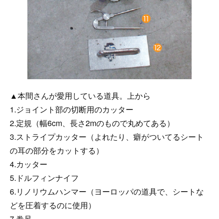
▲本間さんが愛用している道具。上から
1.ジョイント部の切断用のカッター
2.定規（幅6cm、長さ2mのもので丸めてある）
3.ストライプカッター（よれたり、癖がついてるシート
の耳の部分をカットする）
4.カッター
5.ドルフィンナイフ
6.リノリウムハンマー（ヨーロッパの道具で、シートな
どを圧着するのに使用）
7.巻尺