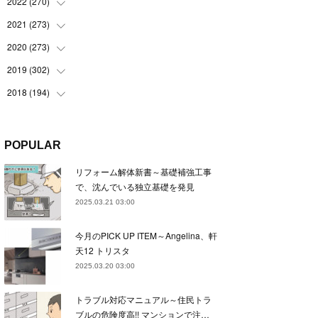
(
22
)
2022
(
270
(
22
)
)
(
23
)
(
23
)
2021
(
273
(
23
)
)
(
22
)
(
23
)
(
23
)
2020
(
273
(
24
)
)
(
23
)
(
21
)
(
22
)
(
23
)
2019
(
302
(
24
)
)
(
24
)
(
24
)
(
23
)
(
22
)
(
22
)
2018
(
194
(
23
)
)
(
21
)
(
22
)
(
24
)
(
23
)
(
23
)
(
21
)
(
19
)
(
24
)
(
23
)
(
22
)
(
23
)
(
23
)
(
26
)
(
18
)
POPULAR
(
22
)
(
24
)
(
23
)
(
23
)
(
22
)
(
22
)
(
17
)
リフォーム解体新書～基礎補強工事
(
22
)
(
21
)
(
23
)
(
23
)
(
24
)
(
21
)
(
32
)
で、沈んでいる独立基礎を発見
(
22
)
(
24
)
(
22
)
(
22
)
(
24
)
(
27
)
(
36
)
2025.03.21 03:00
(
25
)
(
21
)
(
24
)
(
23
)
(
23
)
(
22
)
(
30
)
今月のPICK UP ITEM～Angelina、軒
(
23
)
(
21
)
(
24
)
(
21
)
(
33
)
(
34
)
天12 トリスタ
(
20
)
(
21
)
(
22
)
(
28
)
2025.03.20 03:00
(
8
)
(
22
)
(
21
)
(
31
)
トラブル対応マニュアル～住民トラ
(
24
)
(
27
)
ブルの危険度高!! マンションで注…