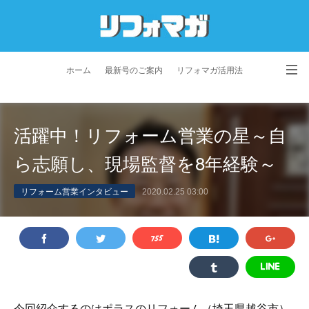
ホーム
最新号のご案内
リフォマガ活用法
お問い合わせ
よくあるご質問
特定商取引法に基づく表記
活躍中！リフォーム営業の星～自
プライバシーポリシー
利用規約
会社概要
ら志願し、現場監督を8年経験～
リフォーム営業インタビュー
2020.02.25 03:00
今回紹介するのはポラスのリフォーム（埼玉県越谷市）