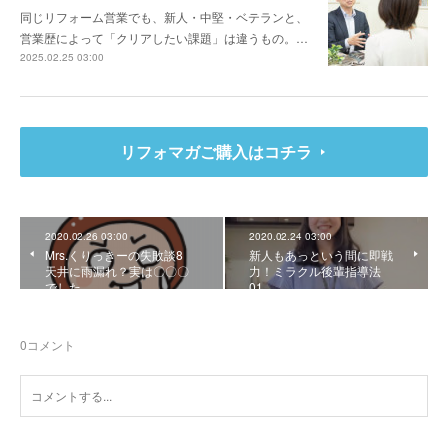
同じリフォーム営業でも、新人・中堅・ベテランと、
営業歴によって「クリアしたい課題」は違うもの。…
2025.02.25 03:00
リフォマガご購入はコチラ
2020.02.26 03:00
2020.02.24 03:00
Mrs.くりっきーの失敗談8
新人もあっという間に即戦
天井に雨漏れ？実は〇〇〇
力！ミラクル後輩指導法
でした
01
0
コメント