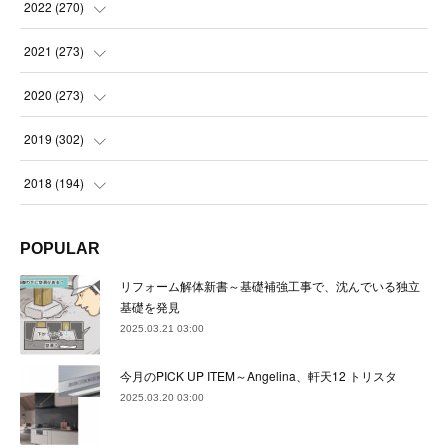
(
21
)
(
22
)
(
22
)
2022
(
270
)
(
23
)
(
23
)
(
23
)
2021
(
273
)
(
22
)
(
23
)
(
23
)
(
24
)
2020
(
273
)
(
23
)
(
21
)
(
22
)
(
23
)
(
24
)
2019
(
302
)
(
24
)
(
24
)
(
23
)
(
22
)
(
22
)
(
23
)
2018
(
194
)
(
21
)
(
22
)
(
24
)
(
23
)
(
23
)
(
21
)
(
19
)
POPULAR
(
24
)
(
23
)
(
22
)
(
23
)
(
23
)
(
26
)
(
18
)
リフォーム解体新書～基礎補強工事で、沈んでいる独立
(
22
)
(
24
)
(
23
)
(
23
)
(
22
)
基礎を発見
(
22
)
(
17
)
2025.03.21 03:00
(
22
)
(
21
)
(
23
)
(
23
)
(
24
)
(
21
)
(
32
)
今月のPICK UP ITEM～Angelina、軒天12 トリスタ
(
22
)
(
24
)
(
22
)
(
22
)
(
24
)
(
27
)
(
36
)
2025.03.20 03:00
(
25
)
(
21
)
(
24
)
(
23
)
(
23
)
(
22
)
(
30
)