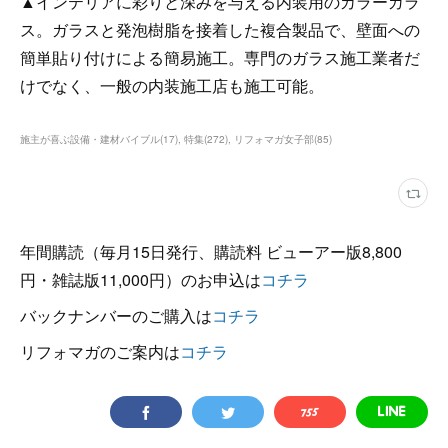
▲インテリアに彩りと深みを与える内装用のカラーガラ
ス。ガラスと発泡樹脂を接着した複合製品で、壁面への
簡単貼り付けによる簡易施工。専門のガラス施工業者だ
けでなく、一般の内装施工店も施工可能。
施主が喜ぶ設備・建材バイブル
(
17
)
特集
(
272
)
リフォマガ女子部
(
85
)
年間購読（毎月15日発行、購読料 ビューアー版8,800
円・雑誌版11,000円）のお申込は
コチラ
バックナンバーのご購入は
コチラ
リフォマガのご案内は
コチラ