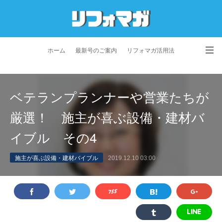
ホーム
最新号のご案内
リフォマガ活用法
お問い合わせ
よくあるご質問
特定商取引法に基づく表記
ベテランプランナーや営業たちが
プライバシーポリシー
利用規約
会社概要
厳選！ 施主が喜ぶ設備・建材バ
イブル その4
施主が喜ぶ設備・建材バイブル
2019.12.10 03:00