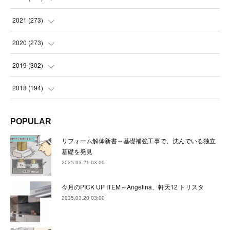
(
23
)
(
23
)
(
23
)
2021
(
273
)
(
22
)
(
23
)
(
23
)
(
24
)
2020
(
273
)
(
23
)
(
21
)
(
22
)
(
23
)
(
24
)
2019
(
302
)
(
24
)
(
24
)
(
23
)
(
22
)
(
22
)
(
23
)
2018
(
194
)
(
21
)
(
22
)
(
24
)
(
23
)
(
23
)
(
21
)
(
19
)
POPULAR
(
24
)
(
23
)
(
22
)
(
23
)
(
23
)
(
26
)
(
18
)
リフォーム解体新書～基礎補強工事で、沈んでいる独立
(
22
)
(
24
)
(
23
)
(
23
)
(
22
)
基礎を発見
(
22
)
(
17
)
2025.03.21 03:00
(
22
)
(
21
)
(
23
)
(
23
)
(
24
)
(
21
)
(
32
)
今月のPICK UP ITEM～Angelina、軒天12 トリスタ
(
22
)
(
24
)
(
22
)
(
22
)
(
24
)
(
27
)
(
36
)
2025.03.20 03:00
(
25
)
(
21
)
(
24
)
(
23
)
(
23
)
(
22
)
(
30
)