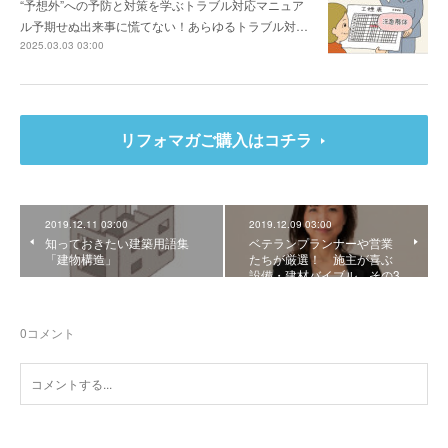
“予想外”への予防と対策を学ぶトラブル対応マニュア
ル予期せぬ出来事に慌てない！あらゆるトラブル対…
2025.03.03 03:00
リフォマガご購入はコチラ
2019.12.11 03:00
2019.12.09 03:00
知っておきたい建築用語集
ベテランプランナーや営業
「建物構造」
たちが厳選！ 施主が喜ぶ
設備・建材バイブル その3
0
コメント