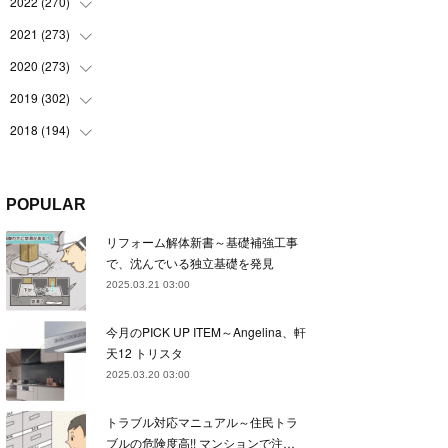
(
22
)
2022
(
270
(
22
)
)
(
23
)
(
23
)
2021
(
273
(
23
)
)
(
22
)
(
23
)
(
23
)
2020
(
273
(
24
)
)
(
23
)
(
21
)
(
22
)
(
23
)
2019
(
302
(
24
)
)
(
24
)
(
24
)
(
23
)
(
22
)
(
22
)
2018
(
194
(
23
)
)
(
21
)
(
22
)
(
24
)
(
23
)
(
23
)
(
21
)
(
19
)
(
24
)
(
23
)
(
22
)
(
23
)
(
23
)
(
26
)
(
18
)
POPULAR
(
22
)
(
24
)
(
23
)
(
23
)
(
22
)
(
22
)
(
17
)
リフォーム解体新書～基礎補強工事
(
22
)
(
21
)
(
23
)
(
23
)
(
24
)
(
21
)
(
32
)
で、沈んでいる独立基礎を発見
(
22
)
(
24
)
(
22
)
(
22
)
(
24
)
(
27
)
(
36
)
2025.03.21 03:00
(
25
)
(
21
)
(
24
)
(
23
)
(
23
)
(
22
)
(
30
)
今月のPICK UP ITEM～Angelina、軒
(
23
)
(
21
)
(
24
)
(
21
)
(
33
)
(
34
)
天12 トリスタ
(
20
)
(
21
)
(
22
)
(
28
)
2025.03.20 03:00
(
8
)
(
22
)
(
21
)
(
31
)
トラブル対応マニュアル～住民トラ
(
24
)
(
27
)
ブルの危険度高!! マンションで注…