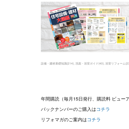
設備・建材基礎知識
(
214
)
洗面・浴室ガイド
(
40
)
浴室リフォーム
(
2
年間購読（毎月15日発行、購読料 ビューアー
バックナンバーのご購入は
コチラ
リフォマガのご案内は
コチラ