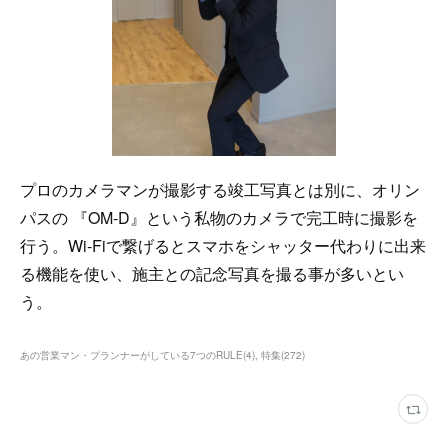
プロのカメラマンが撮影する竣工写真とは別に、オリン
パスの 『OM-D』という私物のカメラで完工時に撮影を
行う。Wi-Fiで繋げるとスマホをシャッター代わりに出来
る機能を使い、施主との記念写真を撮る事が多いとい
う。
あの営業マン・プランナーがしている7つのRULE
(
4
)
特集
(
272
)