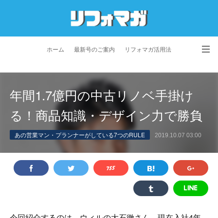
ホーム
最新号のご案内
リフォマガ活用法
お問い合わせ
よくあるご質問
特定商取引法に基づく表記
年間1.7億円の中古リノベ手掛け
プライバシーポリシー
利用規約
会社概要
る！商品知識・デザイン力で勝負
あの営業マン・プランナーがしている7つのRULE
2019.10.07 03:00
今回紹介するのは、ウィルの大石徹さん。現在入社4年