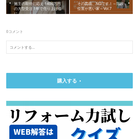
施主の期待に応え 1400万円
その図面、NGです！～階段
の大型受注 1年で売り上げ倍
位置が悪い家～Vol.7
に
0
コメント
購入する