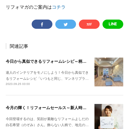
リフォマガのご案内は
コチラ
関連記事
今日から真似できるリフォームレシピ～柄と色の組み合わせ方で決まる 調和とメリハリのある空間
達人のインテリアをモノにしよう！今日から真似でき
るリフォームレシピ「いつもと同じ、マンネリプラ…
2023.09.25 03:00
今月の輝く！リフォームセールス～新人時代にコンテストで年間受注粗利全国ナンバー1 自分の心を開けば、お客様も心を開いてくれます
今回登場するのは、笑顔が素敵なリフォームよしだの
白石希望（のぞみ）さん。飾らない人柄で、地元の…