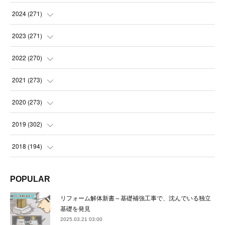
(
14
)
2024
(
271
)
(
21
)
(
21
)
2023
(
271
)
(
21
)
(
22
)
(
22
)
2022
(
270
)
(
23
)
(
23
)
(
23
)
2021
(
273
)
(
22
)
(
23
)
(
23
)
(
24
)
2020
(
273
)
(
23
)
(
21
)
(
22
)
(
23
)
(
24
)
2019
(
302
)
(
24
)
(
24
)
(
23
)
(
22
)
(
22
)
(
23
)
2018
(
194
)
(
21
)
(
22
)
(
24
)
(
23
)
(
23
)
(
21
)
(
19
)
POPULAR
(
24
)
(
23
)
(
22
)
(
23
)
(
23
)
(
26
)
(
18
)
リフォーム解体新書～基礎補強工事で、沈んでいる独立
(
22
)
(
24
)
(
23
)
(
23
)
(
22
)
基礎を発見
(
22
)
(
17
)
2025.03.21 03:00
(
22
)