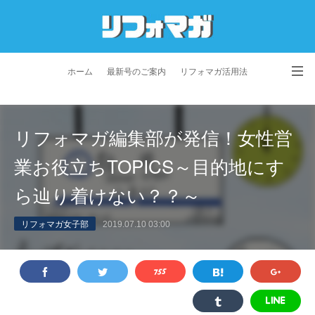
ホーム
最新号のご案内
リフォマガ活用法
お問い合わせ
よくあるご質問
特定商取引法に基づく表記
リフォマガ編集部が発信！女性営
プライバシーポリシー
利用規約
会社概要
業お役立ちTOPICS～目的地にす
ら辿り着けない？？～
リフォマガ女子部
2019.07.10 03:00