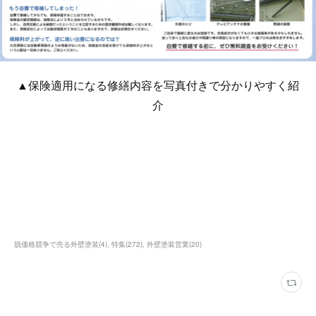
▲保険適用になる修繕内容を写真付きで分かりやすく紹
介
脱価格競争で売る外壁塗装
(
4
)
特集
(
272
)
外壁塗装営業
(
20
)