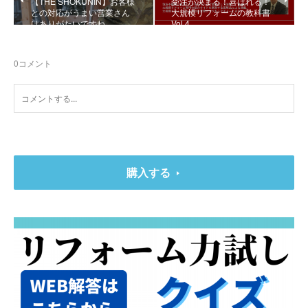
【THE SHOKUNIN】お客様
受注が決まる！喜ばれる！
との対応がうまい営業さん
大規模リフォームの教科書
はありがたいですね
Vol.4
0
コメント
購入する