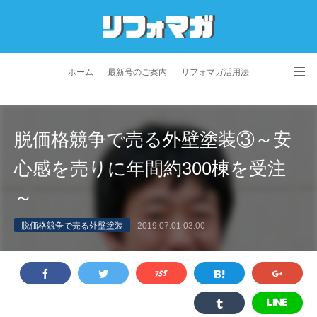
ホーム
最新号のご案内
リフォマガ活用法
お問い合わせ
よくあるご質問
特定商取引法に基づく表記
脱価格競争で売る外壁塗装③～安
プライバシーポリシー
利用規約
会社概要
心感を売りに年間約300棟を受注
～
脱価格競争で売る外壁塗装
2019.07.01 03:00