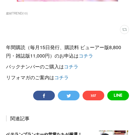
建材TREND
(
10
)
年間購読（毎月15日発行、購読料 ビューアー版8,800
円・雑誌版11,000円）のお申込は
コチラ
バックナンバーのご購入は
コチラ
リフォマガのご案内は
コチラ
関連記事
ベテランプランナーや営業たちが厳選！ 施主が喜ぶ設備・建材バイブル その10