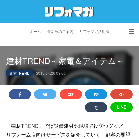
ホーム
最新号のご案内
リフォマガ活用法
お問い合わせ
よくあるご質問
特定商取引法に基づく表記
建材TREND～家電＆アイテム～
プライバシーポリシー
利用規約
会社概要
建材TREND
2019.04.26 03:00
「建材TREND」では設備建材や現場で役立つグッズ、
リフォーム店向けサービスを紹介していく。顧客の要望