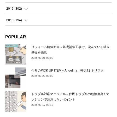
(
23
)
(
21
)
(
22
)
(
23
)
(
24
)
2019
(
302
)
(
24
)
(
24
)
(
23
)
(
22
)
(
22
)
(
23
)
2018
(
194
)
(
21
)
(
22
)
(
24
)
(
23
)
(
23
)
(
21
)
(
19
)
POPULAR
(
24
)
(
23
)
(
22
)
(
23
)
(
23
)
(
26
)
(
18
)
リフォーム解体新書～基礎補強工事で、沈んでいる独立
(
22
)
(
24
)
(
23
)
(
23
)
(
22
)
基礎を発見
(
22
)
(
17
)
2025.03.21 03:00
(
22
)
(
21
)
(
23
)
(
23
)
(
24
)
(
21
)
(
32
)
今月のPICK UP ITEM～Angelina、軒天12 トリスタ
(
22
)
(
24
)
(
22
)
(
22
)
(
24
)
(
27
)
(
36
)
2025.03.20 03:00
(
25
)
(
21
)
(
24
)
(
23
)
(
23
)
(
22
)
(
30
)
トラブル対応マニュアル～住民トラブルの危険度高!! マ
(
23
)
(
21
)
(
24
)
(
21
)
(
33
)
(
34
)
ンションで注意したいポイント
(
20
)
2025.03.17 08:13
(
21
)
(
22
)
(
28
)
(
8
)