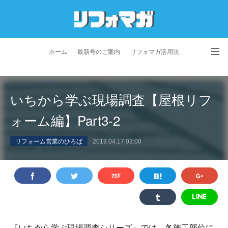
ホーム
最新号のご案内
リフォマガ活用法
お問い合わせ
よくあるご質問
特定商取引法に基づく表記
いちから学ぶ現場調査【屋根リフ
プライバシーポリシー
利用規約
会社概要
ォーム編】Part3-2
リフォーム営業のひろば
2019.04.17 03:00
『いちから学ぶ現場調査シリーズ』では、各施工部位に