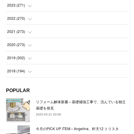
(
21
)
(
21
)
2023
(
271
)
(
21
)
(
22
)
(
22
)
2022
(
270
)
(
23
)
(
23
)
(
23
)
2021
(
273
)
(
22
)
(
23
)
(
23
)
(
24
)
2020
(
273
)
(
23
)
(
21
)
(
22
)
(
23
)
(
24
)
2019
(
302
)
(
24
)
(
24
)
(
23
)
(
22
)
(
22
)
(
23
)
2018
(
194
)
(
21
)
(
22
)
(
24
)
(
23
)
(
23
)
(
21
)
(
19
)
POPULAR
(
24
)
(
23
)
(
22
)
(
23
)
(
23
)
(
26
)
(
18
)
リフォーム解体新書～基礎補強工事で、沈んでいる独立
(
22
)
(
24
)
(
23
)
(
23
)
(
22
)
基礎を発見
(
22
)
(
17
)
2025.03.21 03:00
(
22
)
(
21
)
(
23
)
(
23
)
(
24
)
(
21
)
(
32
)
今月のPICK UP ITEM～Angelina、軒天12 トリスタ
(
22
)
(
24
)
(
22
)
(
22
)
(
24
)
(
27
)
(
36
)