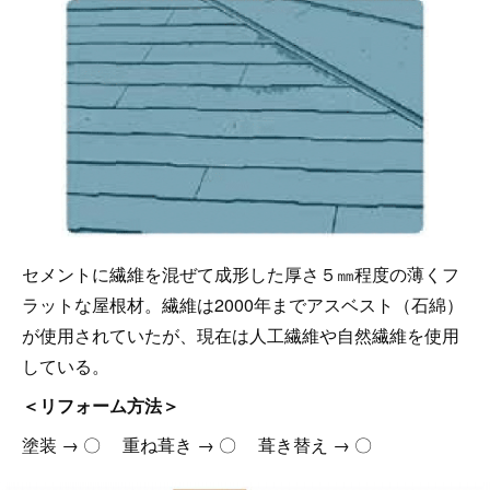
セメントに繊維を混ぜて成形した厚さ５㎜程度の薄くフ
ラットな屋根材。繊維は2000年までアスベスト（石綿）
が使用されていたが、現在は人工繊維や自然繊維を使用
している。
＜リフォーム方法＞
塗装 → 〇 重ね葺き → 〇 葺き替え → 〇