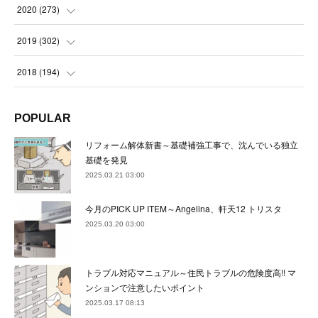
(
22
)
(
23
)
(
23
)
(
24
)
2020
(
273
)
(
23
)
(
21
)
(
22
)
(
23
)
(
24
)
2019
(
302
)
(
24
)
(
24
)
(
23
)
(
22
)
(
22
)
(
23
)
2018
(
194
)
(
21
)
(
22
)
(
24
)
(
23
)
(
23
)
(
21
)
(
19
)
POPULAR
(
24
)
(
23
)
(
22
)
(
23
)
(
23
)
(
26
)
(
18
)
リフォーム解体新書～基礎補強工事で、沈んでいる独立
(
22
)
(
24
)
(
23
)
(
23
)
(
22
)
基礎を発見
(
22
)
(
17
)
2025.03.21 03:00
(
22
)
(
21
)
(
23
)
(
23
)
(
24
)
(
21
)
(
32
)
今月のPICK UP ITEM～Angelina、軒天12 トリスタ
(
22
)
(
24
)
(
22
)
(
22
)
(
24
)
(
27
)
(
36
)
2025.03.20 03:00
(
25
)
(
21
)
(
24
)
(
23
)
(
23
)
(
22
)
(
30
)
トラブル対応マニュアル～住民トラブルの危険度高!! マ
(
23
)
(
21
)
(
24
)
(
21
)
(
33
)
(
34
)
ンションで注意したいポイント
(
20
)
2025.03.17 08:13
(
21
)
(
22
)
(
28
)
(
8
)