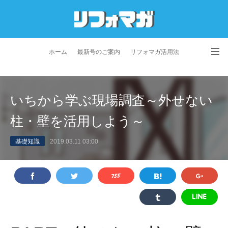
ホーム
最新号のご案内
リフォマガ活用法
お問い合わせ
よくあるご質問
特定商取引法に基づく表記
いちから学ぶ現場調査～外せない
プライバシーポリシー
利用規約
会社概要
柱・壁を活用しよう～
基礎知識
2019.03.11 03:00