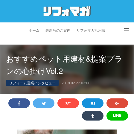
ホーム
最新号のご案内
リフォマガ活用法
お問い合わせ
よくあるご質問
特定商取引法に基づく表記
おすすめペット用建材&提案プラ
プライバシーポリシー
利用規約
会社概要
ンの心掛けVol.2
リフォーム営業インタビュー
2019.02.22 03:00