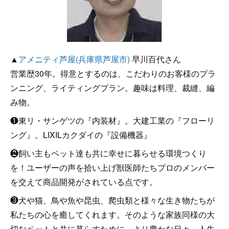
▲
アメニティ芦屋(兵庫県芦屋市)
早川百代さん
営業歴30年。得意とするのは、こだわりのお客様のプラ
ンニング、ライティングプラン。趣味は料理、裁縫、編
み物。
❶東リ・サンゲツの『内装材』。大建工業の『フローリ
ング』。LIXILカクダイの『設備機器』
❷飼い主もペット達も共に幸せに暮らせる環境つくり
を！ユーザーの声を拾い上げ獣医師たちプロのメンバー
を交えて商品開発がされている点です。
❸犬や猫、鳥や魚や昆虫、爬虫類と様々な生き物たちが
私たちの心を癒してくれます。そのような家族同様の大
切なペットと共に暮らすために、より豊かな日々、人生