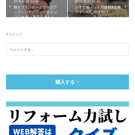
2019.02.23 03:00
2019.02.21 03:00
輝きプランナークローズア
おすすめペット用建材&提案
ップ～パナソニックエイジ
プランの心掛けVol.1
フリー 佐々木聡子さん～…
0
コメント
購入する