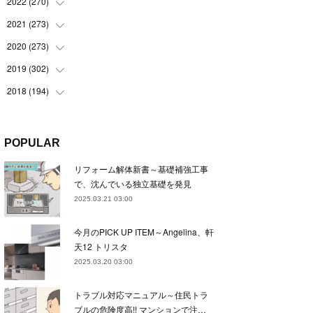
(
22
)
2022
(
270
(
22
)
)
(
23
)
(
23
)
2021
(
273
(
23
)
)
(
22
)
(
23
)
(
23
)
2020
(
273
(
24
)
)
(
23
)
(
21
)
(
22
)
(
23
)
2019
(
302
(
24
)
)
(
24
)
(
24
)
(
23
)
(
22
)
(
22
)
2018
(
194
(
23
)
)
(
21
)
(
22
)
(
24
)
(
23
)
(
23
)
(
21
)
(
19
)
(
24
)
(
23
)
(
22
)
(
23
)
(
23
)
(
26
)
(
18
)
POPULAR
(
22
)
(
24
)
(
23
)
(
23
)
(
22
)
(
22
)
(
17
)
リフォーム解体新書～基礎補強工事
(
22
)
(
21
)
(
23
)
(
23
)
(
24
)
(
21
)
(
32
)
で、沈んでいる独立基礎を発見
(
22
)
(
24
)
(
22
)
(
22
)
(
24
)
(
27
)
(
36
)
2025.03.21 03:00
(
25
)
(
21
)
(
24
)
(
23
)
(
23
)
(
22
)
(
30
)
今月のPICK UP ITEM～Angelina、軒
(
23
)
(
21
)
(
24
)
(
21
)
(
33
)
(
34
)
天12 トリスタ
(
20
)
(
21
)
(
22
)
(
28
)
2025.03.20 03:00
(
8
)
(
22
)
(
21
)
(
31
)
トラブル対応マニュアル～住民トラ
(
24
)
(
27
)
ブルの危険度高!! マンションで注…