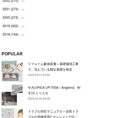
(
22
)
2022
(
270
(
22
)
)
(
23
)
(
23
)
2021
(
273
(
23
)
)
(
22
)
(
23
)
(
23
)
2020
(
273
(
24
)
)
(
23
)
(
21
)
(
22
)
(
23
)
2019
(
302
(
24
)
)
(
24
)
(
24
)
(
23
)
(
22
)
(
22
)
2018
(
194
(
23
)
)
(
21
)
(
22
)
(
24
)
(
23
)
(
23
)
(
21
)
(
19
)
(
24
)
(
23
)
(
22
)
(
23
)
(
23
)
(
26
)
(
18
)
POPULAR
(
22
)
(
24
)
(
23
)
(
23
)
(
22
)
(
22
)
(
17
)
リフォーム解体新書～基礎補強工事
(
22
)
(
21
)
(
23
)
(
23
)
(
24
)
(
21
)
(
32
)
で、沈んでいる独立基礎を発見
(
22
)
(
24
)
(
22
)
(
22
)
(
24
)
(
27
)
(
36
)
2025.03.21 03:00
(
25
)
(
21
)
(
24
)
(
23
)
(
23
)
(
22
)
(
30
)
今月のPICK UP ITEM～Angelina、軒
(
23
)
(
21
)
(
24
)
(
21
)
(
33
)
(
34
)
天12 トリスタ
(
20
)
(
21
)
(
22
)
(
28
)
2025.03.20 03:00
(
8
)
(
22
)
(
21
)
(
31
)
トラブル対応マニュアル～住民トラ
(
24
)
(
27
)
ブルの危険度高!! マンションで注…