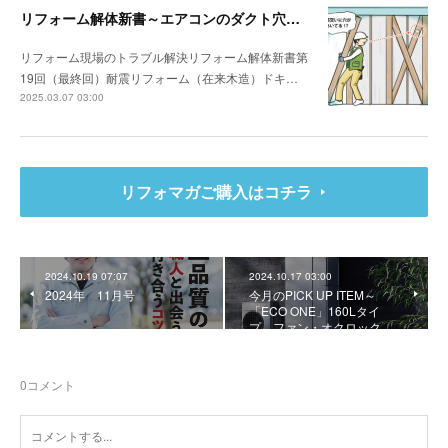
リフォーム解体新書～エアコンのダクト穴が筋交いを貫通していた
リフォーム現場のトラブル解決リフォーム解体新書第
19回（最終回）耐震リフォーム（在来木造）ドキ…
2025.03.07 03:00
リフォマガご購入はコチラ
2024.10.19 07:07
2024.10.17 03:00
2024年 11月号
今月のPICK UP ITEM～
「ECO ONE」160Lタイ
プ、ファン・オクロック …
0
コメント