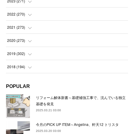
(
21
)
2023
(
271
)
(
21
)
(
22
)
(
22
)
2022
(
270
)
(
23
)
(
23
)
(
23
)
2021
(
273
)
(
22
)
(
23
)
(
23
)
(
24
)
2020
(
273
)
(
23
)
(
21
)
(
22
)
(
23
)
(
24
)
2019
(
302
)
(
24
)
(
24
)
(
23
)
(
22
)
(
22
)
(
23
)
2018
(
194
)
(
21
)
(
22
)
(
24
)
(
23
)
(
23
)
(
21
)
(
19
)
POPULAR
(
24
)
(
23
)
(
22
)
(
23
)
(
23
)
(
26
)
(
18
)
リフォーム解体新書～基礎補強工事で、沈んでいる独立
(
22
)
(
24
)
(
23
)
(
23
)
(
22
)
基礎を発見
(
22
)
(
17
)
2025.03.21 03:00
(
22
)
(
21
)
(
23
)
(
23
)
(
24
)
(
21
)
(
32
)
今月のPICK UP ITEM～Angelina、軒天12 トリスタ
(
22
)
(
24
)
(
22
)
(
22
)
(
24
)
(
27
)
(
36
)
2025.03.20 03:00