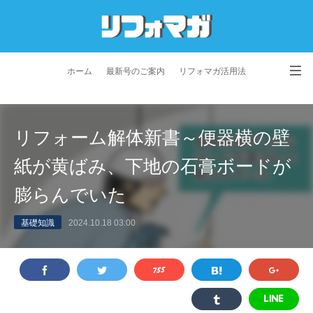
ホーム
最新号のご案内
リフォマガ活用法
お問い合わせ
よくあるご質問
特定商取引法に基づく表記
リフォーム解体新書～便器横の壁
プライバシーポリシー
利用規約
会社概要
紙が黄ばみ、下地の石膏ボードが
膨らんでいた
基礎知識
2024.10.18 03:00