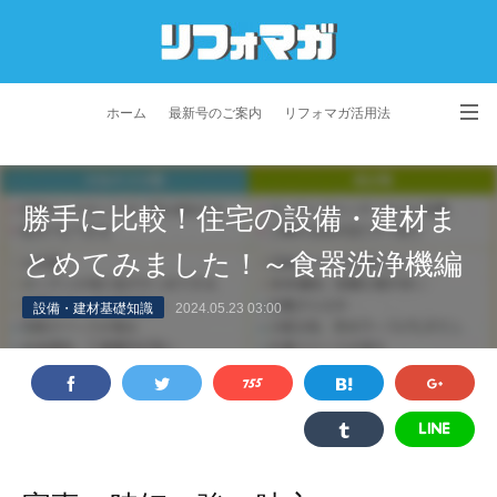
ホーム
最新号のご案内
リフォマガ活用法
お問い合わせ
よくあるご質問
特定商取引法に基づく表記
勝手に比較！住宅の設備・建材ま
プライバシーポリシー
利用規約
会社概要
とめてみました！～食器洗浄機編
設備・建材基礎知識
2024.05.23 03:00