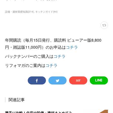
設備・建材基礎知識
(
214
)
キッチンガイド
(
44
)
年間購読（毎月15日発行、購読料 ビューアー版8,800
円・雑誌版11,000円）のお申込は
コチラ
バックナンバーのご購入は
コチラ
リフォマガのご案内は
コチラ
関連記事
勝手に比較！住宅の設備・建材まとめてみました！～見切り材編