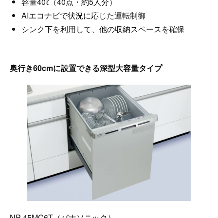
容量40ℓ（40点・約5人分）
AIエコナビで状況に応じた運転制御
シンク下を利用して、他の収納スペースを確保
奥行き60cmに設置できる深型大容量タイプ
NP-45MC6T（パナソニック）