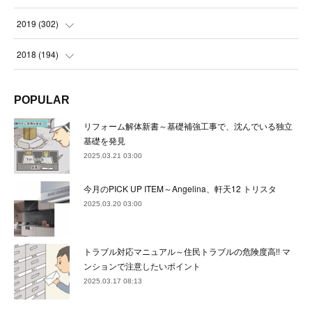
(
23
)
(
21
)
(
22
)
(
23
)
(
24
)
2019
(
302
)
(
24
)
(
24
)
(
23
)
(
22
)
(
22
)
(
23
)
2018
(
194
)
(
21
)
(
22
)
(
24
)
(
23
)
(
23
)
(
21
)
(
19
)
POPULAR
(
24
)
(
23
)
(
22
)
(
23
)
(
23
)
(
26
)
(
18
)
リフォーム解体新書～基礎補強工事で、沈んでいる独立
(
22
)
(
24
)
(
23
)
(
23
)
(
22
)
基礎を発見
(
22
)
(
17
)
2025.03.21 03:00
(
22
)
(
21
)
(
23
)
(
23
)
(
24
)
(
21
)
(
32
)
今月のPICK UP ITEM～Angelina、軒天12 トリスタ
(
22
)
(
24
)
(
22
)
(
22
)
(
24
)
(
27
)
(
36
)
2025.03.20 03:00
(
25
)
(
21
)
(
24
)
(
23
)
(
23
)
(
22
)
(
30
)
トラブル対応マニュアル～住民トラブルの危険度高!! マ
(
23
)
(
21
)
(
24
)
(
21
)
(
33
)
(
34
)
ンションで注意したいポイント
(
20
)
2025.03.17 08:13
(
21
)
(
22
)
(
28
)
(
8
)